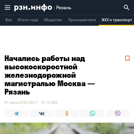
Рязань
Все
Итоги года
Общество
Происшествия
ЖКХ и транспорт
Владимир
Воронеж
Брянск
Начались работы над
высокоскоростной
железнодорожной
магистралью Москва —
Рязань
21 июня 2025 09:17
15 605