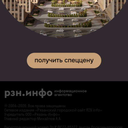
информационное
агентство
© 2004–2026. Все права защищены.
Сетевое издание «Рязанский городской сайт RZN.info»
Учредитель ООО «Рязань-Инфо»
Главный редактор Михайлов А.А.
Регистрационный номер
Эл № ФС77-85377,
выдан Роскомнадзором