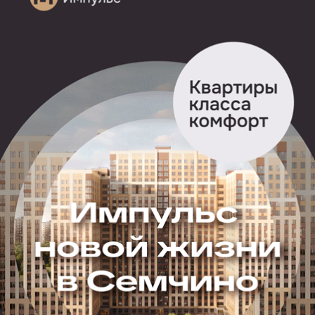
В Рязани мужчина выпал из окна. Соответствующую
информацию подтвердили в пресс-службе
регионального УМВД.
Инцидент произошел 16 апреля на улице
Гражданской. Пострадавшего госпитализировали.
Полиция проводит проверку. По словам очевидцев,
выпавший устанавливал кондиционер.
Подписывайтесь на наш канал в
Telegram
и будьте в
курсе главных новостей