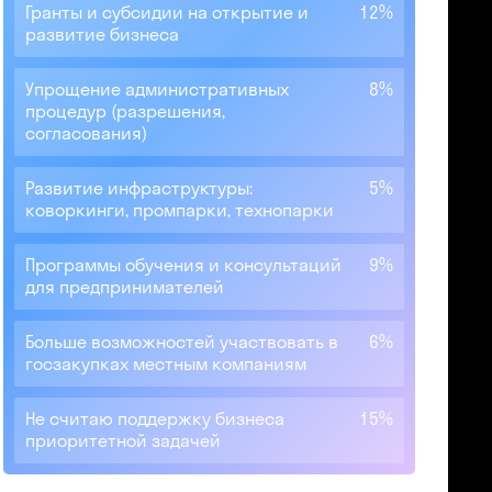
Гранты и субсидии на открытие и
12%
развитие бизнеса
Упрощение административных
8%
процедур (разрешения,
согласования)
Развитие инфраструктуры:
5%
коворкинги, промпарки, технопарки
Программы обучения и консультаций
9%
для предпринимателей
Больше возможностей участвовать в
6%
госзакупках местным компаниям
Не считаю поддержку бизнеса
15%
приоритетной задачей