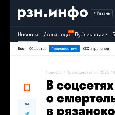
Рязань
New
Новости
Итоги года
Публикации
Все
Общество
Происшествия
ЖКХ и транспорт
Новости
Происшествия
2025
В соцсетя
о смертел
в рязанск