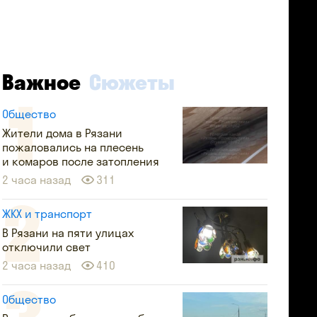
Важное
Сюжеты
Общество
Жители дома в Рязани
пожаловались на плесень
и комаров после затопления
2 часа назад
311
ЖКХ и транспорт
В Рязани на пяти улицах
отключили свет
2 часа назад
410
Общество