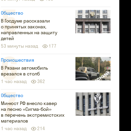
Общество
В Госдуме рассказали
о принятых законах,
направленных на защиту
детей
53 минуты назад
177
Происшествия
В Рязани автомобиль
врезался в столб
1 час назад
362
Общество
Минюст РФ внесло кавер
на песню «Сигма-бой»
в перечень экстремистских
материалов
1 час назад
214