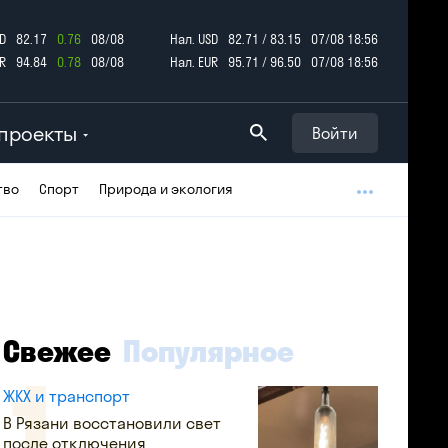
D
82.17
0.76
08/08
Нал. USD
82.71 / 83.15
07/08 18:56
R
94.84
0.78
08/08
Нал. EUR
95.71 / 96.50
07/08 18:56
проекты
Войти
тво
Спорт
Природа и экология
Свежее
Популярное
ЖКХ и транспорт
В Рязани восстановили свет
после отключения