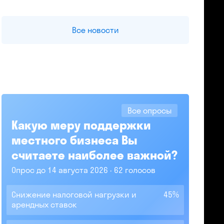
Все новости
Все опросы
Какую меру поддержки
местного бизнеса Вы
считаете наиболее важной?
Опрос до 14 августа 2026
62 голосов
Снижение налоговой нагрузки и
45%
арендных ставок