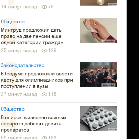
14 минут назад
78
Общество
Минтруд предложил дать
право на две пенсии еще
одной категории граждан
25 минут назад
126
Законодательство
В Госдуме предложили ввести
квоту для олимпиадников при
поступлении в вузы
27 минут назад
118
Общество
В список жизненно важных
лекарств добавят девять
препаратов
50 минут назад
183