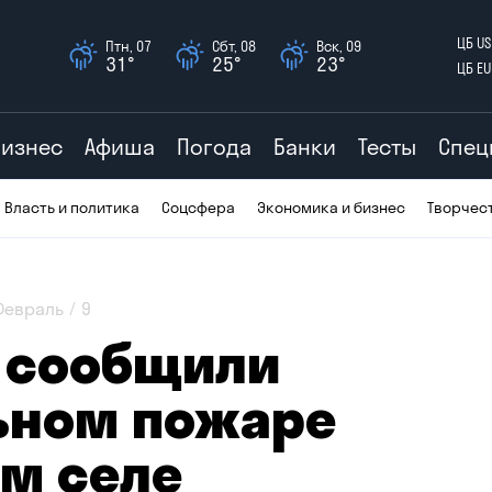
ЦБ US
Птн, 07
Сбт, 08
Вск, 09
31°
25°
23°
ЦБ EU
Бизнес
Афиша
Погода
Банки
Тесты
Спец
Власть и политика
Соцсфера
Экономика и бизнес
Творчес
Февраль
9
х сообщили
ьном пожаре
ом селе