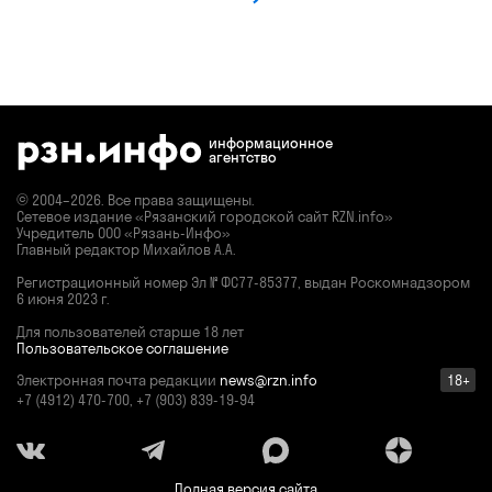
информационное
агентство
© 2004–2026. Все права защищены.
Сетевое издание «Рязанский городской сайт RZN.info»
Учредитель ООО «Рязань-Инфо»
Главный редактор Михайлов А.А.
Регистрационный номер
Эл № ФС77-85377,
выдан Роскомнадзором
6 июня 2023 г.
Для пользователей старше 18 лет
Пользовательское соглашение
Электронная почта редакции
news@rzn.info
18+
+7 (4912) 470-700, +7 (903) 839-19-94
Полная версия сайта