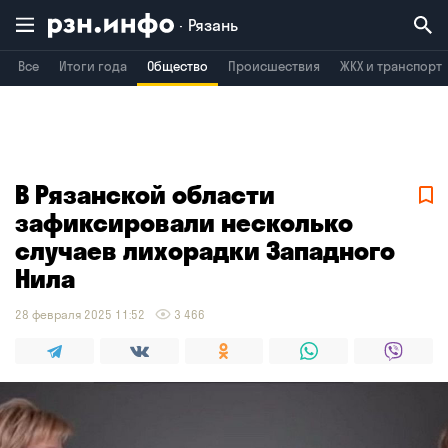
Рязань
Все
Итоги года
Общество
Происшествия
ЖКХ и транспорт
Владимир
Воронеж
Брянск
В Рязанской области
зафиксировали несколько
случаев лихорадки Западного
Нила
28 февраля 2025 11:52
3 466