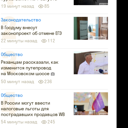
19 минут назад
85
Законодательство
В Госдуму внесут
законопроект об отмене ЕГЭ
22 минуты назад
112
Общество
Рязанцам рассказали, как
изменится путепровод
на Московском шоссе
50 минут назад
236
Общество
В России могут ввести
налоговые льготы для
пострадавших продавцов WB
54 минуты назад
245