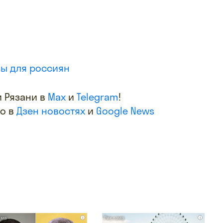
ы для россиян
 Рязани в
Max
и
Telegram
!
фо в
Дзен новостях
и
Google News
i
i