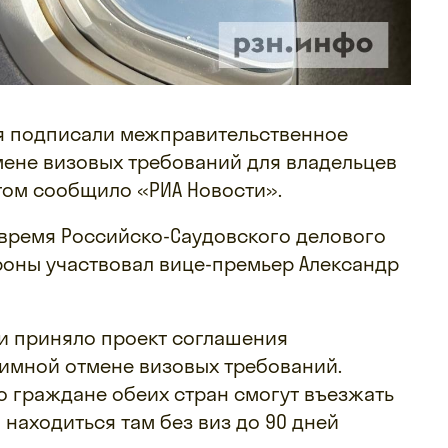
ия подписали межправительственное
мене визовых требований для владельцев
этом сообщило «РИА Новости».
 время Российско-Саудовского делового
роны участвовал вице-премьер Александр
и приняло проект соглашения
аимной отмене визовых требований.
то граждане обеих стран смогут въезжать
 находиться там без виз до 90 дней