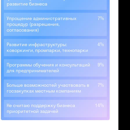
развитие бизнеса
Упрощение административных
7%
процедур (разрешения,
согласования)
Развитие инфраструктуры:
4%
коворкинги, промпарки, технопарки
Программы обучения и консультаций
9%
для предпринимателей
Больше возможностей участвовать в
7%
госзакупках местным компаниям
Не считаю поддержку бизнеса
14%
приоритетной задачей