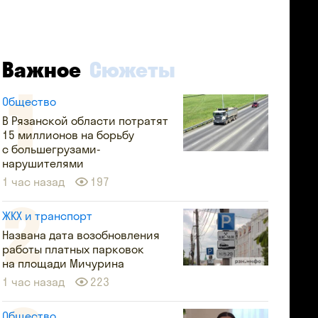
Важное
Сюжеты
Общество
В Рязанской области потратят
15 миллионов на борьбу
с большегрузами-
нарушителями
1 час назад
197
ЖКХ и транспорт
Названа дата возобновления
работы платных парковок
на площади Мичурина
1 час назад
223
Общество