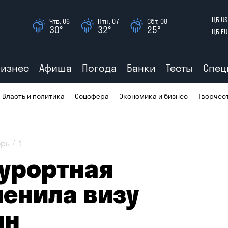
ЦБ US
Чтв, 06
Птн, 07
Сбт, 08
30°
32°
25°
ЦБ EU
Бизнес
Афиша
Погода
Банки
Тесты
Спец
Власть и политика
Соцсфера
Экономика и бизнес
Творчес
брь
1
курортная
менила визу
ян