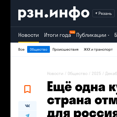
Рязань
New
Новости
Итоги года
Публикации
Все
Общество
Происшествия
ЖКХ и транспорт
Новости
Общество
2025
Дека
Ещё одна 
страна от
для росси