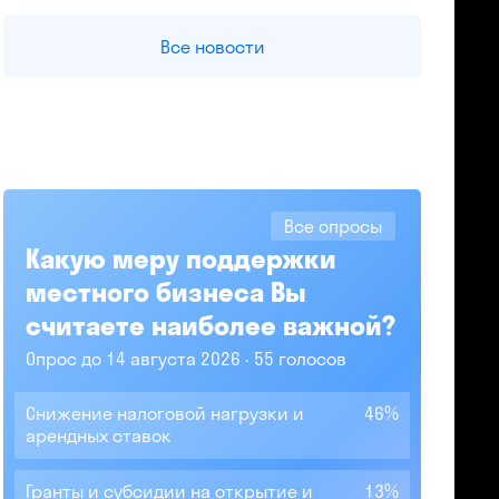
Все новости
Все опросы
Какую меру поддержки
местного бизнеса Вы
считаете наиболее важной?
Опрос до 14 августа 2026
55 голосов
Снижение налоговой нагрузки и
46%
арендных ставок
Гранты и субсидии на открытие и
13%