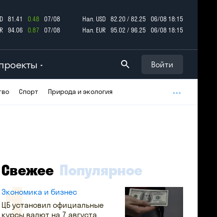
D
81.41
0.48
07/08
Нал. USD
82.20 / 82.25
06/08 18:15
R
94.06
0.87
07/08
Нал. EUR
95.02 / 96.25
06/08 18:15
проекты
Войти
тво
Спорт
Природа и экология
Свежее
Популярное
Экономика и бизнес
ЦБ установил официальные
курсы валют на 7 августа