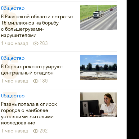
Общество
В Рязанской области потратят
15 миллионов на борьбу
с большегрузами-
нарушителями
1 час назад
263
Общество
В Сараях реконструируют
центральный стадион
1 час назад
189
Общество
Рязань попала в список
городов с наиболее
уставшими жителями —
исследование
1 час назад
292