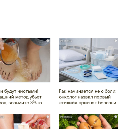
i
i
ти будут чистыми!
Рак начинается не с боли:
ашний метод убьет
онколог назвал первый
бок, возьмите 3%-ю…
«тихий» признак болезни
i
i