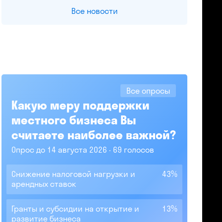
Все новости
Все опросы
Какую меру поддержки
местного бизнеса Вы
считаете наиболее важной?
Опрос до 14 августа 2026
69 голосов
Снижение налоговой нагрузки и
43%
арендных ставок
Гранты и субсидии на открытие и
13%
развитие бизнеса