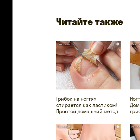
Читайте также
i
Грибок на ногтях
Ног
стирается как ластиком!
Дом
Простой домашний метод
гри
i