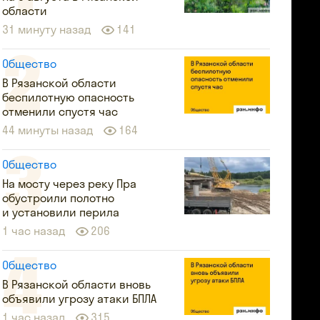
области
31 минуту назад
141
Общество
В Рязанской области
беспилотную опасность
отменили спустя час
44 минуты назад
164
Общество
На мосту через реку Пра
обустроили полотно
и установили перила
1 час назад
206
Общество
В Рязанской области вновь
объявили угрозу атаки БПЛА
1 час назад
315