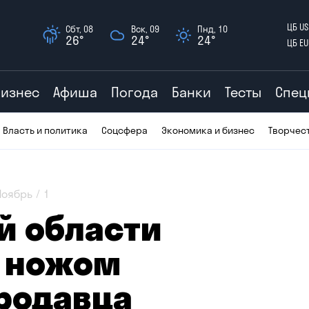
ЦБ US
Сбт, 08
Вск, 09
Пнд, 10
26°
24°
24°
ЦБ EU
Бизнес
Афиша
Погода
Банки
Тесты
Спец
Власть и политика
Соцсфера
Экономика и бизнес
Творчес
Ноябрь
1
й области
 ножом
продавца