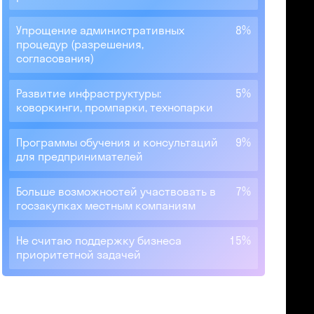
Упрощение административных
8%
процедур (разрешения,
согласования)
Развитие инфраструктуры:
5%
коворкинги, промпарки, технопарки
Программы обучения и консультаций
9%
для предпринимателей
Больше возможностей участвовать в
7%
госзакупках местным компаниям
Не считаю поддержку бизнеса
15%
приоритетной задачей