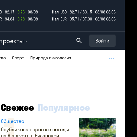
D
82.17
0.76
08/08
Нал. USD
82.71 / 83.15
08/08 08:03
R
94.84
0.78
08/08
Нал. EUR
95.71 / 97.00
08/08 08:03
проекты
Войти
тво
Спорт
Природа и экология
Свежее
Популярное
Общество
Опубликован прогноз погоды
на 9 августа в Рязанской