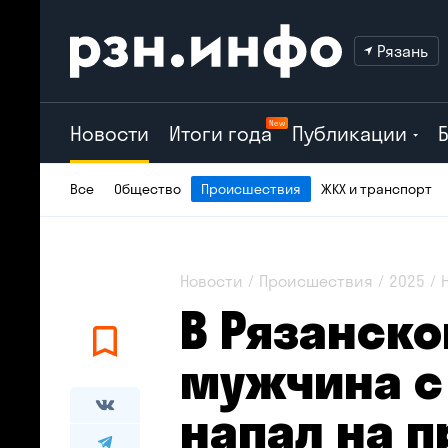
Рязань
New
Новости
Итоги года
Публикации
Все
Общество
Происшествия
ЖКХ и транспорт
Новости
Происшествия
2025
В Рязанско
мужчина с
напал на 