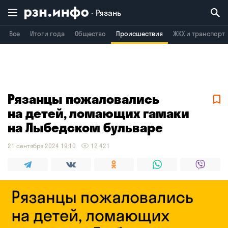
Рязань
Все
Итоги года
Общество
Происшествия
ЖКХ и транспорт
Владимир
Воронеж
Брянск
Рязанцы пожаловались
на детей, ломающих гамаки
на Лыбедском бульваре
21 сентября 2024 19:10
12 421