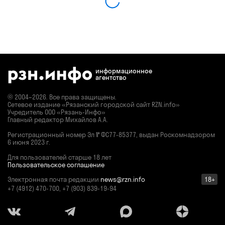
информационное
агентство
© 2004–2026. Все права защищены.
Сетевое издание «Рязанский городской сайт RZN.info»
Учредитель ООО «Рязань-Инфо»
Главный редактор Михайлов А.А.
Регистрационный номер
Эл № ФС77-85377,
выдан Роскомнадзором
6 июня 2023 г.
Для пользователей старше 18 лет
Пользовательское соглашение
Электронная почта редакции
news@rzn.info
18+
+7 (4912) 470-700, +7 (903) 839-19-94