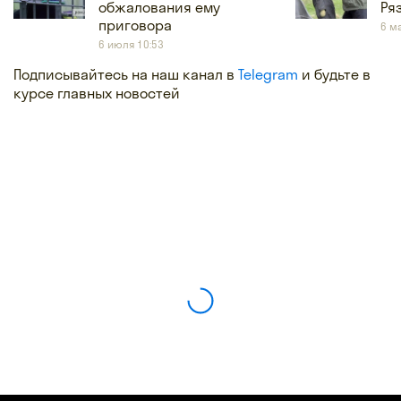
обжалования ему
Ря
приговора
6 м
6 июля 10:53
Подписывайтесь на наш канал в
Telegram
и будьте в
курсе главных новостей