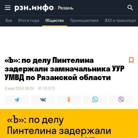
Рязань
Все
Итоги года
Общество
Происшествия
ЖКХ и транспорт
Владимир
Воронеж
Брянск
«Ъ»: по делу Пинтелина
задержали замначальника УУР
УМВД по Рязанской области
9 мая 2024 08:24
10 575