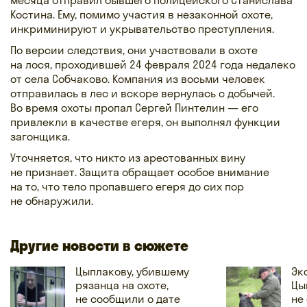
Костина. Ему, помимо участия в незаконной охоте,
инкриминируют и укрывательство преступления.
По версии следствия, они участвовали в охоте
на лося, проходившей 24 февраля 2024 года недалеко
от села Собчаково. Компания из восьми человек
отправилась в лес и вскоре вернулась с добычей.
Во время охоты пропал Сергей Пинтелин — его
привлекли в качестве егеря, он выполнял функции
загонщика.
Уточняется, что никто из арестованных вину
не признает. Защита обращает особое внимание
на то, что тело пропавшего егеря до сих пор
не обнаружили.
Другие новости в сюжете
Цыплакову, убившему
Эк
рязанца на охоте,
Цы
не сообщили о дате
не