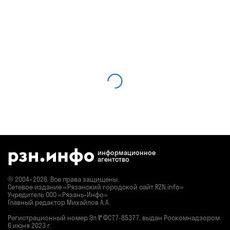
информационное
агентство
© 2004–2026. Все права защищены.
Сетевое издание «Рязанский городской сайт RZN.info»
Учредитель ООО «Рязань-Инфо»
Главный редактор Михайлов А.А.
Регистрационный номер
Эл № ФС77-85377,
выдан Роскомнадзором
6 июня 2023 г.