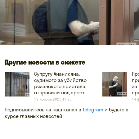
Другие новости в сюжете
Супругу Ананикяна,
Пр
судимого за убийство
пр
рязанского пристава,
за
отправили под арест
пр
19 ноября 2025 14:28
14 
Подписывайтесь на наш канал в
Telegram
и будьте в
курсе главных новостей