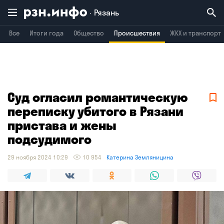
Рязань
Все
Итоги года
Общество
Происшествия
ЖКХ и транспорт
Владимир
Воронеж
Брянск
Суд огласил романтическую
переписку убитого в Рязани
пристава и жены
подсудимого
29 ноября 2024 10:29
10 954
Катерина Земляницина