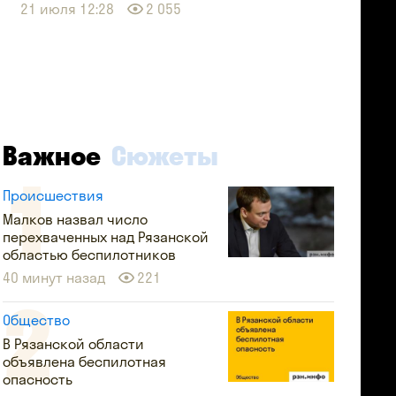
21 июля 12:28
2 055
Важное
Сюжеты
Происшествия
Малков назвал число
перехваченных над Рязанской
областью беспилотников
40 минут назад
221
Общество
В Рязанской области
объявлена беспилотная
опасность