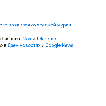
кого появился очередной мурал
 Рязани в
Max
и
Telegram
!
фо в
Дзен новостях
и
Google News