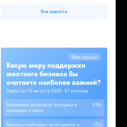
Все новости
Все опросы
Какую меру поддержки
местного бизнеса Вы
считаете наиболее важной?
Опрос до 14 августа 2026
67 голосов
Снижение налоговой нагрузки и
43%
арендных ставок
Гранты и субсидии на открытие и
12%