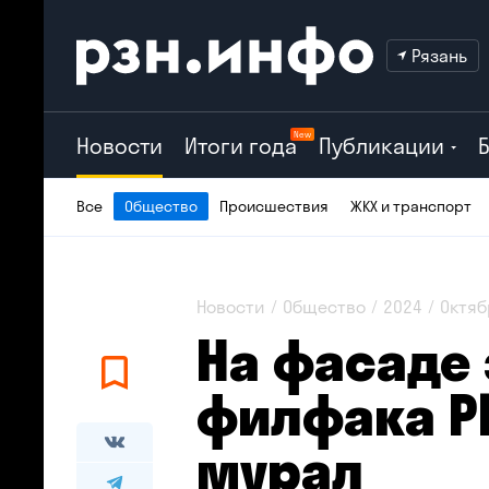
Рязань
New
Новости
Итоги года
Публикации
Все
Общество
Происшествия
ЖКХ и транспорт
Новости
Общество
2024
Октяб
На фасаде
филфака Р
мурал