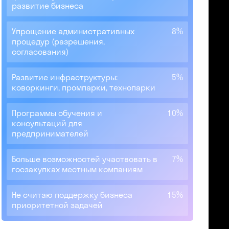
развитие бизнеса
Упрощение административных
8%
процедур (разрешения,
согласования)
Развитие инфраструктуры:
5%
коворкинги, промпарки, технопарки
Программы обучения и
10%
консультаций для
предпринимателей
Больше возможностей участвовать в
7%
госзакупках местным компаниям
Не считаю поддержку бизнеса
15%
приоритетной задачей