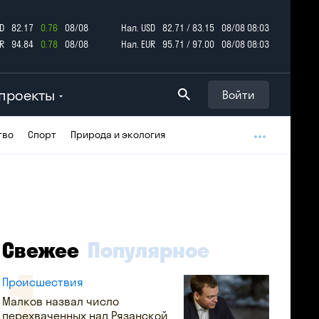
D
82.17
0.76
08/08
Нал. USD
82.71 / 83.15
08/08 08:03
R
94.84
0.78
08/08
Нал. EUR
95.71 / 97.00
08/08 08:03
проекты
Войти
тво
Спорт
Природа и экология
Свежее
Популярное
Происшествия
Малков назвал число
перехваченных над Рязанской