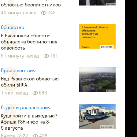
областью беспилотников
40 минут назад
243
Общество
В Рязанской области
объявлена беспилотная
опасность
51 минуту назад
161
Происшествия
Над Рязанской областью
сбили БПЛА
1 час назад
596
Отдых и развлечения
Куда пойти в выходные?
Афиша РЗН.инфо на 8-
9 августа
Вчера 23:22
428