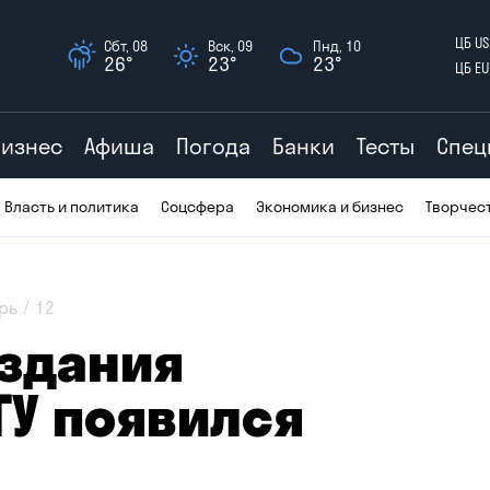
ЦБ US
Сбт, 08
Вск, 09
Пнд, 10
26°
23°
23°
ЦБ EU
Бизнес
Афиша
Погода
Банки
Тесты
Спец
Власть и политика
Соцсфера
Экономика и бизнес
Творчес
рь
12
 здания
ГУ появился