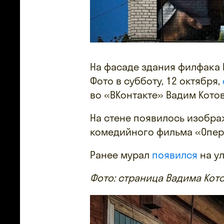
На фасаде здания филфака Р
Фото в субботу, 12 октября,
во «ВКонтакте» Вадим Котов
На стене появилось изобра
комедийного фильма «Опера
Ранее мурал
появился
на ул
Фото: страница Вадима Кот