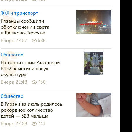
ЖКХ и транспорт
Рязанцы сообщили
об отключении света
в Дашково-Песочне
Вчера 22:57
566
Общество
На территории Рязанской
ВДНХ заметили новую
скульптуру
Вчера 22:48
756
Общество
В Рязани за июль родилось
рекордное количество
детей — 523 малыша
Вчера 22:36
741