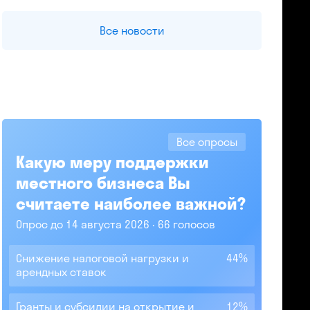
Все новости
Все опросы
Какую меру поддержки
местного бизнеса Вы
считаете наиболее важной?
Опрос до 14 августа 2026
66 голосов
Снижение налоговой нагрузки и
44%
арендных ставок
Гранты и субсидии на открытие и
12%