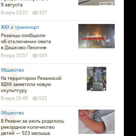
9 августа
Вчера 23:22
337
ЖКХ и транспорт
Рязанцы сообщили
об отключении света
в Дашково-Песочне
Вчера 22:57
459
Общество
На территории Рязанской
ВДНХ заметили новую
скульптуру
Вчера 22:48
522
Общество
В Рязани за июль родилось
рекордное количество
детей — 523 малыша