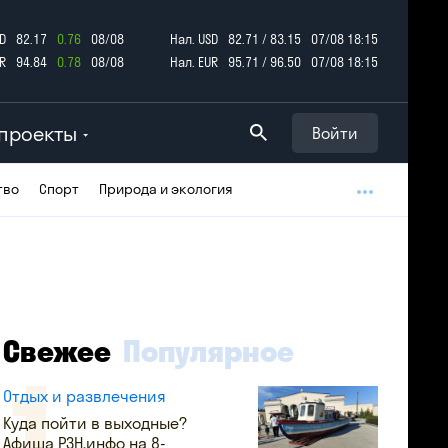
D
82.17
0.76
08/08
Нал. USD
82.71 / 83.15
07/08 18:15
R
94.84
0.78
08/08
Нал. EUR
95.71 / 96.50
07/08 18:15
проекты
Войти
тво
Спорт
Природа и экология
Свежее
Популярное
Отдых и развлечения
Куда пойти в выходные?
Афиша РЗН.инфо на 8-