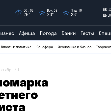
ЦБ US
Сбт, 08
Вск, 09
Пнд, 10
26°
23°
23°
ЦБ EU
Бизнес
Афиша
Погода
Банки
Тесты
Спец
Власть и политика
Соцсфера
Экономика и бизнес
Творчес
Октябрь
1
иномарка
етнего
иста