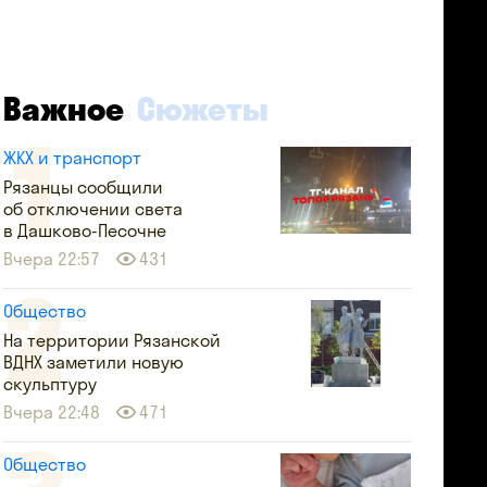
Важное
Сюжеты
ЖКХ и транспорт
Рязанцы сообщили
об отключении света
в Дашково-Песочне
Вчера 22:57
431
Общество
На территории Рязанской
ВДНХ заметили новую
скульптуру
Вчера 22:48
471
Общество