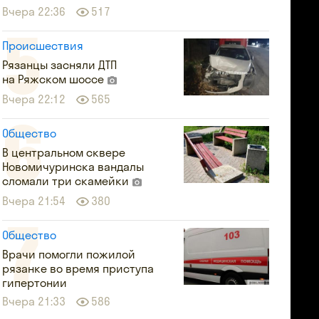
Вчера 22:36
517
Происшествия
Рязанцы засняли ДТП
на Ряжском шоссе
Вчера 22:12
565
Общество
В центральном сквере
Новомичуринска вандалы
сломали три скамейки
Вчера 21:54
380
Общество
Врачи помогли пожилой
рязанке во время приступа
гипертонии
Вчера 21:33
586