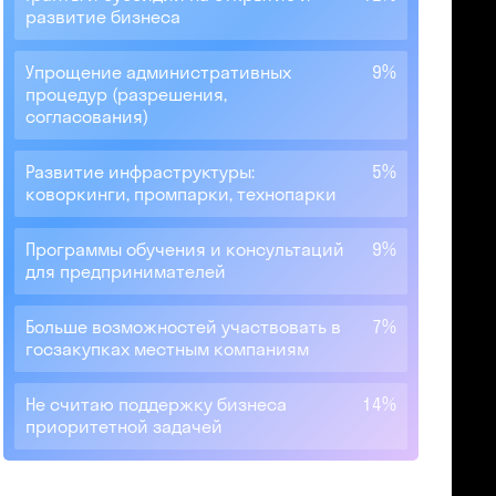
развитие бизнеса
Упрощение административных
9%
процедур (разрешения,
согласования)
Развитие инфраструктуры:
5%
коворкинги, промпарки, технопарки
Программы обучения и консультаций
9%
для предпринимателей
Больше возможностей участвовать в
7%
госзакупках местным компаниям
Не считаю поддержку бизнеса
14%
приоритетной задачей