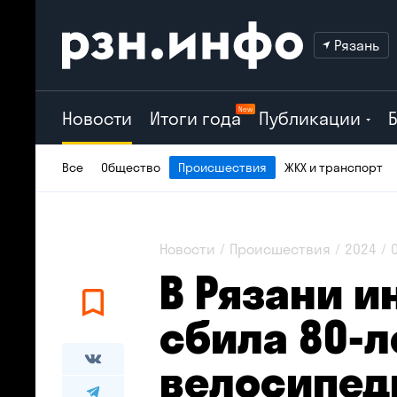
Рязань
New
Новости
Итоги года
Публикации
Все
Общество
Происшествия
ЖКХ и транспорт
Новости
Происшествия
2024
В Рязани 
сбила 80-л
велосипед