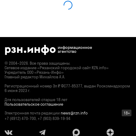
информационное
агентство
© 2004–2026. Все права защищены.
Сетевое издание «Рязанский городской сайт RZN.info»
Учредитель ООО «Рязань-Инфо»
Главный редактор Михайлов А.А.
Регистрационный номер
Эл № ФС77-85377,
выдан Роскомнадзором
6 июня 2023 г.
Для пользователей старше 18 лет
Пользовательское соглашение
Электронная почта редакции
news@rzn.info
18+
+7 (4912) 470-700, +7 (903) 839-19-94