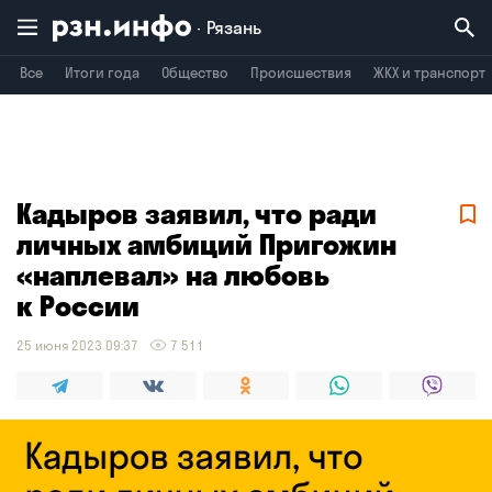
Рязань
Все
Итоги года
Общество
Происшествия
ЖКХ и транспорт
Владимир
Воронеж
Брянск
Кадыров заявил, что ради
личных амбиций Пригожин
«наплевал» на любовь
к России
25 июня 2023 09:37
7 511