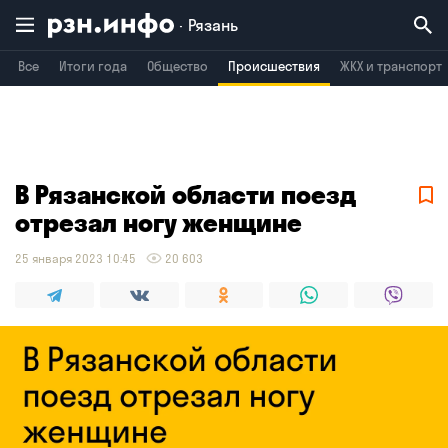
Рязань
Все
Итоги года
Общество
Происшествия
ЖКХ и транспорт
Владимир
Воронеж
Брянск
В Рязанской области поезд
отрезал ногу женщине
25 января 2023 10:45
20 603