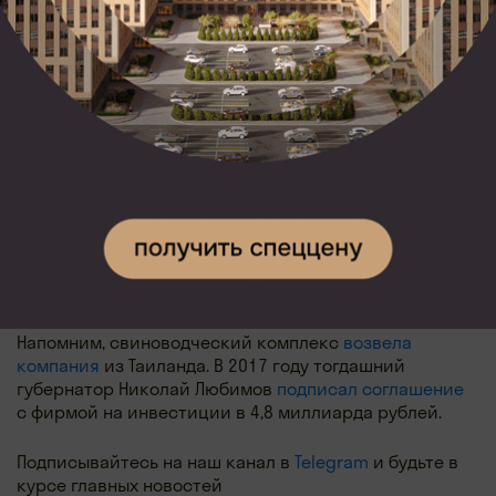
15 августа жители Скопина вновь начали массово
жаловаться на «невыносимую вонь» и неработающие
технологии по устранению запаха.
«Сейчас на свинокомплекс пригласили научных
сотрудников одного из институтов. Специалисты
подбирают состав, который бы эффективно
действовал и нейтрализовал запах. Понимаем,
с какими неудобствами сталкиваются жители,
поэтому ежедневно контактируем с руководством,
понуждая предприятие сделать все возможное,
чтобы исправить сложившееся положение. Ситуацию
держим на контроле», — так отреагировала
на сообщения администрация Скопинского района.
Напомним, свиноводческий комплекс
возвела
компания
из Таиланда. В 2017 году тогдашний
губернатор Николай Любимов
подписал соглашение
с фирмой на инвестиции в 4,8 миллиарда рублей.
Подписывайтесь на наш канал в
Telegram
и будьте в
курсе главных новостей