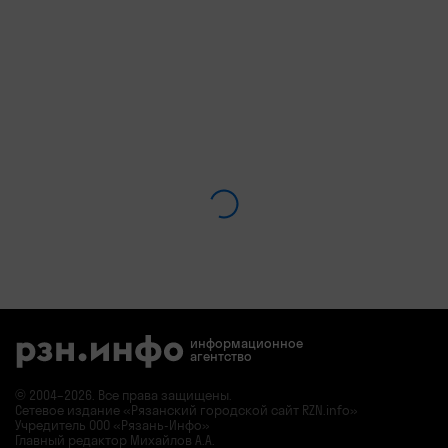
информационное
агентство
© 2004–2026. Все права защищены.
Сетевое издание «Рязанский городской сайт RZN.info»
Учредитель ООО «Рязань-Инфо»
Главный редактор Михайлов А.А.