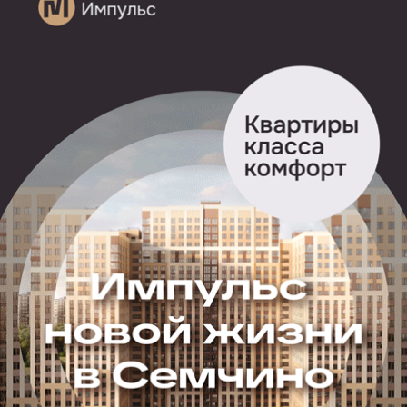
8 августа рязанское минприроды заявило, что
не имеет полномочий проверять предприятие
в Вослебове, так как оно относится к «объектам
федерального экологического надзора».
Министерство предложило обратиться в Приокское
межрегиональное управление Росприроднадзора.
В этот же день администрация Скопинского района
заявила, что на свиноферме с 10 августа начнут
использовать вещество, которое уменьшит запах
«еще на стадии формирования навоза».
«Мы озабочены сложившимся положением
и потребовали от предприятия сделать все
возможное для устранения проблемы. Руководство
ООО „СПФ Рязань“ заверило, что на производстве
усилят лабораторный контроль, контроль за строгим
соблюдением очистки помещений, а с 10 августа
примут дополнительные меры: начнут использовать
специальный состав, который уменьшает запах еще
на стадии формирования навоза. Ситуацию держим
на контроле», — так выглядело сообщение целиком.