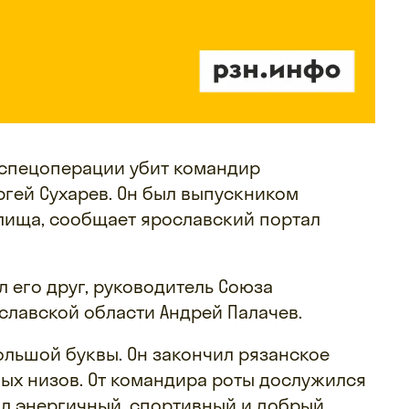
 спецоперации убит командир
ргей Сухарев. Он был выпускником
лища, сообщает ярославский портал
л его друг, руководитель Союза
славской области Андрей Палачев.
ольшой буквы. Он закончил рязанское
мых низов. От командира роты дослужился
ыл энергичный, спортивный и добрый