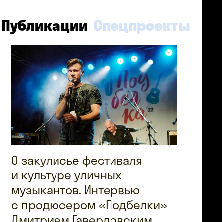
Публикации
Спецпроекты
О закулисье фестиваля
и культуре уличных
музыкантов. Интервью
с продюсером «Подбелки»
Дмитрием Гавердовским