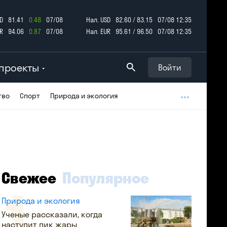
D
81.41
0.48
07/08
Нал. USD
82.60 / 83.15
07/08 12:35
R
94.06
0.87
07/08
Нал. EUR
95.61 / 96.50
07/08 12:35
проекты
Войти
тво
Спорт
Природа и экология
Свежее
Популярное
Природа и экология
Ученые рассказали, когда
наступит пик жары