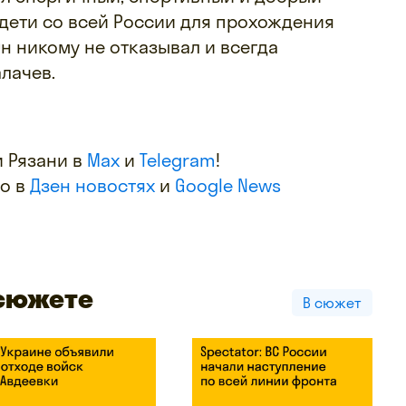
 дети со всей России для прохождения
н никому не отказывал и всегда
лачев.
 Рязани в
Max
и
Telegram
!
фо в
Дзен новостях
и
Google News
 сюжете
В сюжет