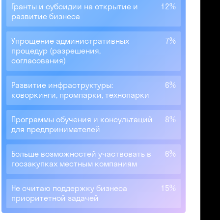
Гранты и субсидии на открытие и
12%
развитие бизнеса
Упрощение административных
7%
процедур (разрешения,
согласования)
Развитие инфраструктуры:
6%
коворкинги, промпарки, технопарки
Программы обучения и консультаций
8%
для предпринимателей
Больше возможностей участвовать в
6%
госзакупках местным компаниям
Не считаю поддержку бизнеса
15%
приоритетной задачей