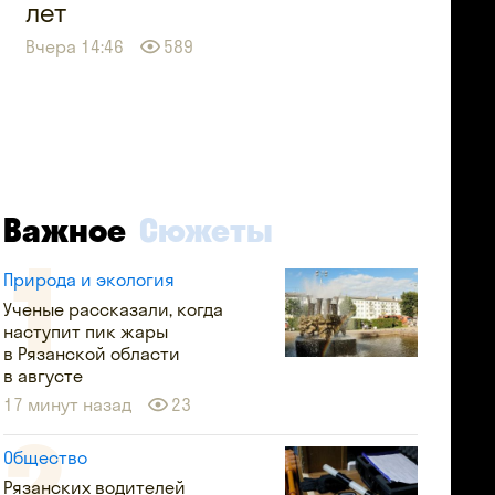
лет
Вчера 14:46
589
Важное
Сюжеты
Природа и экология
Ученые рассказали, когда
наступит пик жары
в Рязанской области
в августе
17 минут назад
23
Общество
Рязанских водителей