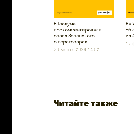
В Госдуме
На 
прокомментировали
об 
слова Зеленского
из 
о переговорах
17 
30 марта 2024 14:52
Читайте также