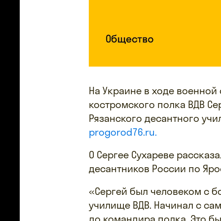
На Украине в ходе военной
костромского полка ВДВ Се
Рязанского десантного учи
progorod76.ru.
О Сергее Сухареве рассказа
десантников России по Яро
«Сергей был человеком с б
училище ВДВ. Начинал с са
до командира полка. Это б