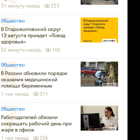
51 минуту назад
223
Общество
В Старожиловский округ
13 августа приедет «Поезд
здоровья»
52 минуты назад
166
Общество
В России обновили порядок
оказания медицинской
помощи беременным
1 час назад
211
Общество
Работодателей обязали
сокращать рабочий день при
жаре в офисе
1 час назад
256