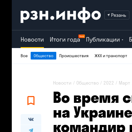
Рязань
New
Новости
Итоги года
Публикации
Все
Общество
Происшествия
ЖКХ и транспорт
Новости
Общество
2022
Март
Во время 
на Украине
командир 