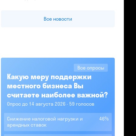
Все новости
Все опросы
Какую меру поддержки
местного бизнеса Вы
считаете наиболее важной?
Опрос до 14 августа 2026
59 голосов
Снижение налоговой нагрузки и
46%
арендных ставок