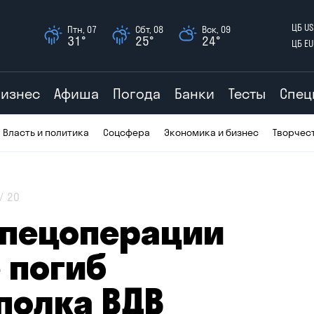
ЦБ US
Птн, 07
Сбт, 08
Вск, 09
31°
25°
24°
ЦБ EU
Бизнес
Афиша
Погода
Банки
Тесты
Спец
Власть и политика
Соцсфера
Экономика и бизнес
Творчес
20
спецоперации
 погиб
полка ВДВ