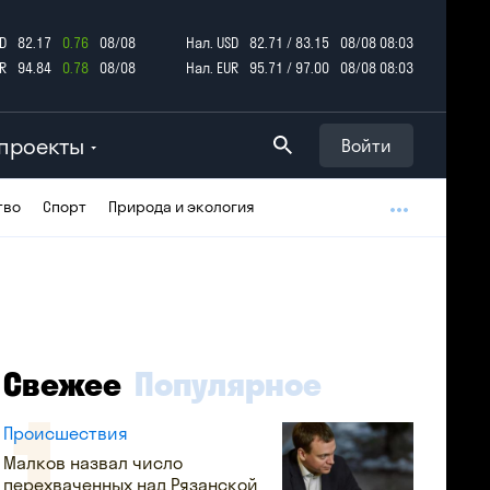
D
82.17
0.76
08/08
Нал. USD
82.71 / 83.15
08/08 08:03
R
94.84
0.78
08/08
Нал. EUR
95.71 / 97.00
08/08 08:03
проекты
Войти
тво
Спорт
Природа и экология
Свежее
Популярное
Происшествия
Малков назвал число
перехваченных над Рязанской