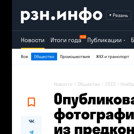
Рязань
New
Новости
Итоги года
Публикации
Все
Общество
Происшествия
ЖКХ и транспорт
Новости
Общество
2022
Ноябр
Опубликов
фотограф
из предко