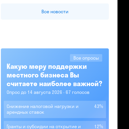
Все новости
Все опросы
Какую меру поддержки
местного бизнеса Вы
считаете наиболее важной?
Опрос до 14 августа 2026
67 голосов
Снижение налоговой нагрузки и
43%
арендных ставок
Гранты и субсидии на открытие и
12%