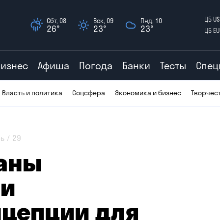
ЦБ US
Сбт, 08
Вск, 09
Пнд, 10
26°
23°
23°
ЦБ EU
Бизнес
Афиша
Погода
Банки
Тесты
Спец
Власть и политика
Соцсфера
Экономика и бизнес
Творчес
ь
29
аны
ии
нцепции для