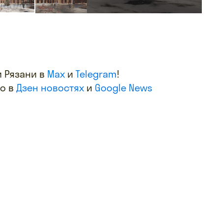
 Рязани в
Max
и
Telegram
!
фо в
Дзен новостях
и
Google News