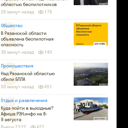
областью беспилотников
26 минут назад
176
Общество
В Рязанской области
объявлена беспилотная
опасность
36 минут назад
140
Происшествия
Над Рязанской областью
сбили БПЛА
50 минут назад
451
Отдых и развлечения
Куда пойти в выходные?
Афиша РЗН.инфо на 8-
9 августа
Вчера 23:22
422