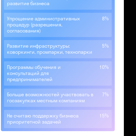
развитие бизнеса
Упрощение административных
8%
процедур (разрешения,
согласования)
Развитие инфраструктуры:
5%
коворкинги, промпарки, технопарки
Программы обучения и
10%
консультаций для
предпринимателей
Больше возможностей участвовать в
7%
госзакупках местным компаниям
Не считаю поддержку бизнеса
15%
приоритетной задачей