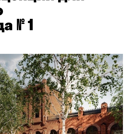
о
а № 1