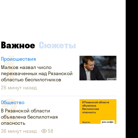
Важное
Сюжеты
Происшествия
Малков назвал число
перехваченных над Рязанской
областью беспилотников
26 минут назад
Общество
В Рязанской области
объявлена беспилотная
опасность
36 минут назад
58