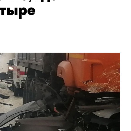
етыре