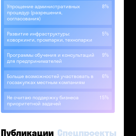
Упрощение административных
8%
процедур (разрешения,
согласования)
Развитие инфраструктуры:
5%
коворкинги, промпарки, технопарки
Программы обучения и консультаций
9%
для предпринимателей
Больше возможностей участвовать в
6%
госзакупках местным компаниям
Не считаю поддержку бизнеса
15%
приоритетной задачей
Публикации
Спецпроекты