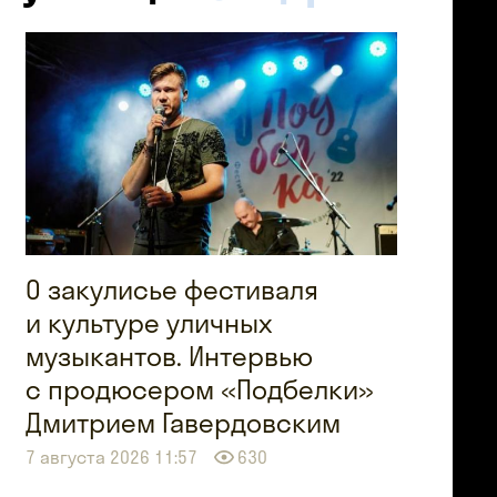
О закулисье фестиваля
и культуре уличных
музыкантов. Интервью
с продюсером «Подбелки»
Дмитрием Гавердовским
7 августа 2026 11:57
630