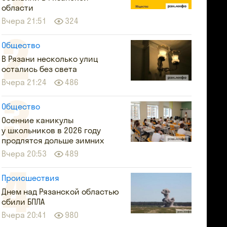
области
Вчера 21:51
324
Общество
В Рязани несколько улиц
остались без света
Вчера 21:24
486
Общество
Осенние каникулы
у школьников в 2026 году
продлятся дольше зимних
Вчера 20:53
489
Происшествия
Днем над Рязанской областью
сбили БПЛА
Вчера 20:41
980