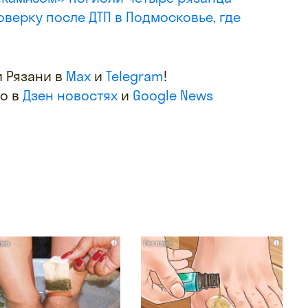
верку после ДТП в Подмосковье, где
 Рязани в
Max
и
Telegram
!
фо в
Дзен новостях
и
Google News
i
i