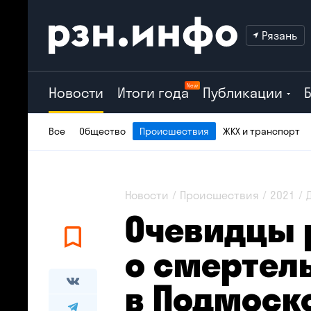
Рязань
New
Новости
Итоги года
Публикации
Все
Общество
Происшествия
ЖКХ и транспорт
Новости
Происшествия
2021
Очевидцы 
о смертел
в Подмоско