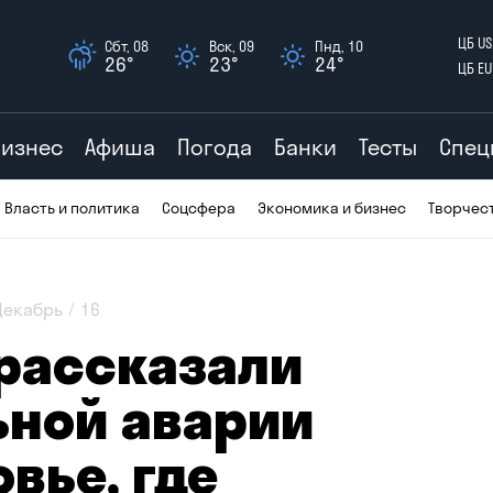
ЦБ US
Сбт, 08
Вск, 09
Пнд, 10
26°
23°
24°
ЦБ EU
Бизнес
Афиша
Погода
Банки
Тесты
Спец
Власть и политика
Соцсфера
Экономика и бизнес
Творчес
Декабрь
16
рассказали
ьной аварии
вье, где