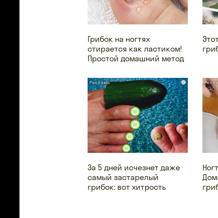
Грибок на ногтях
Это
стирается как ластиком!
гриб
Простой домашний метод
i
За 5 дней исчезнет даже
Ног
самый застарелый
Дом
грибок: вот хитрость
гри