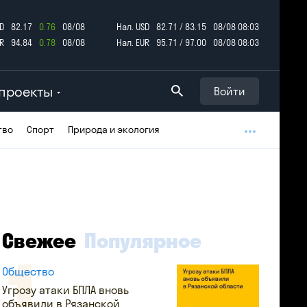
D
82.17
0.76
08/08
Нал. USD
82.71 / 83.15
08/08 08:03
R
94.84
0.78
08/08
Нал. EUR
95.71 / 97.00
08/08 08:03
проекты
Войти
тво
Спорт
Природа и экология
Свежее
Популярное
Общество
Угрозу атаки БПЛА вновь
объявили в Рязанской