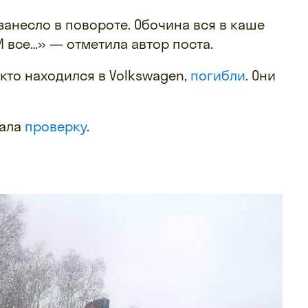
 занесло в повороте. Обочина вся в каше
И все…» — отметила автор поста.
 кто находился в Volkswagen,
погибли
. Они
чала
проверку
.