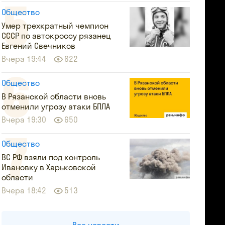
Общество
Умер трехкратный чемпион
СССР по автокроссу рязанец
Евгений Свечников
Вчера 19:44
622
Общество
В Рязанской области вновь
отменили угрозу атаки БПЛА
Вчера 19:30
650
Общество
ВС РФ взяли под контроль
Ивановку в Харьковской
области
Вчера 18:42
513