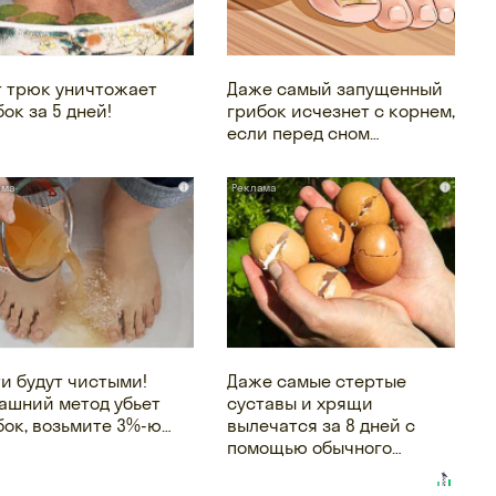
т трюк уничтожает
Даже самый запущенный
ок за 5 дней!
грибок исчезнет с корнем,
если перед сном…
i
i
ти будут чистыми!
Даже самые стертые
ашний метод убьет
суставы и хрящи
бок, возьмите 3%-ю…
вылечатся за 8 дней с
помощью обычного…