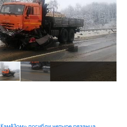
 «КамАЗом» погибли четыре рязанца