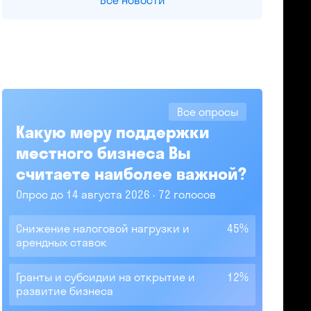
Все новости
Все опросы
Какую меру поддержки
местного бизнеса Вы
считаете наиболее важной?
Опрос до 14 августа 2026
72 голосов
Снижение налоговой нагрузки и
45%
арендных ставок
Гранты и субсидии на открытие и
12%
развитие бизнеса