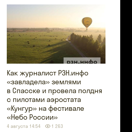
Как журналист РЗН.инфо
«завладела» землями
в Спасске и провела полдня
с пилотами аэростата
«Кунгур» на фестивале
«Небо России»
4 августа 14:54
1 263