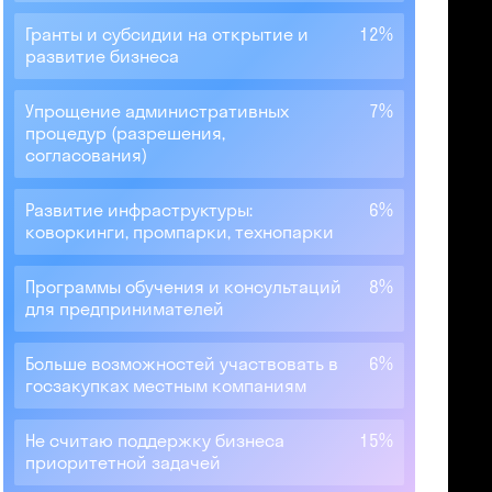
Гранты и субсидии на открытие и
12%
развитие бизнеса
Упрощение административных
7%
процедур (разрешения,
согласования)
Развитие инфраструктуры:
6%
коворкинги, промпарки, технопарки
Программы обучения и консультаций
8%
для предпринимателей
Больше возможностей участвовать в
6%
госзакупках местным компаниям
Не считаю поддержку бизнеса
15%
приоритетной задачей