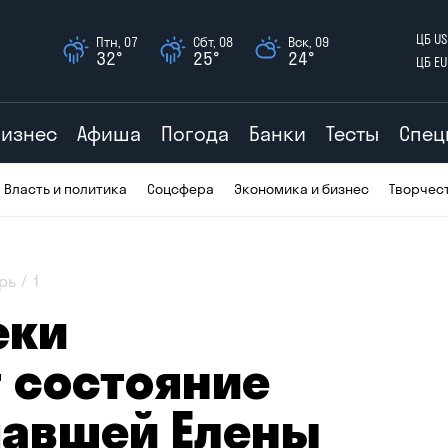
ЦБ US
Птн, 07
Сбт, 08
Вск, 09
32°
25°
24°
ЦБ EU
Бизнес
Афиша
Погода
Банки
Тесты
Спец
Власть и политика
Соцсфера
Экономика и бизнес
Творчес
рь
1
еки
 состояние
павшей Елены