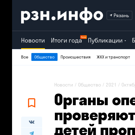
Рязань
New
Новости
Итоги года
Публикации
Все
Общество
Происшествия
ЖКХ и транспорт
Новости
Общество
2021
Октяб
Органы оп
проверяют
детей про