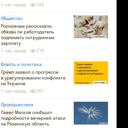
1 час назад
245
Общество
Россиянам рассказали,
обязан ли работодатель
поднимать сотрудникам
зарплату
1 час назад
276
Власть и политика
Трамп заявил о прогрессе
в урегулировании конфликта
на Украине
1 час назад
267
Происшествия
Павел Малков сообщил
подробности вечерней атаки
на Рязанскую область