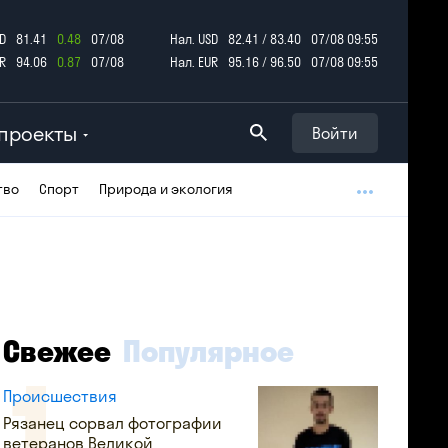
D
81.41
0.48
07/08
Нал. USD
82.41 / 83.40
07/08 09:55
R
94.06
0.87
07/08
Нал. EUR
95.16 / 96.50
07/08 09:55
проекты
Войти
тво
Спорт
Природа и экология
Свежее
Популярное
Происшествия
Рязанец сорвал фотографии
ветеранов Великой