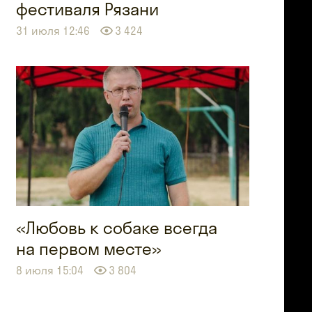
фестиваля Рязани
31 июля 12:46
3 424
«Любовь к собаке всегда
на первом месте»
8 июля 15:04
3 804