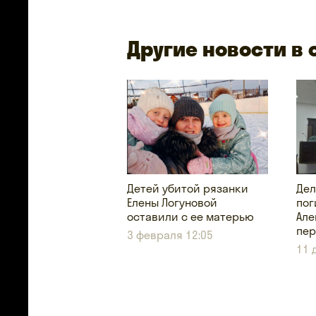
Другие новости в
Детей убитой рязанки
Дел
Елены Логуновой
пог
оставили с ее матерью
Але
пер
3 февраля 12:05
11 