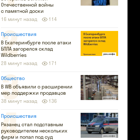
Отечественной войны
с памятной доски
16 минут назад
114
Происшествия
В Екатеринбурге после атаки
БПЛА загорелся склад
Wildberries
28 минут назад
171
Общество
В WB объявили о расширении
мер поддержки продавцов
38 минут назад
136
Происшествия
Рязанец стал подставным
руководителем нескольких
фирм и попал под суд