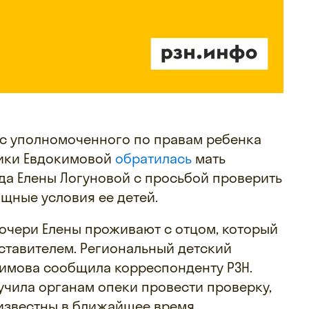
рес уполномоченного по правам ребенка
лики Евдокимовой
обратилась
мать
да Елены Логуновой с просьбой проверить
щные условия ее детей.
очери Елены проживают с отцом, который
ставителем. Региональный детский
имова сообщила корреспонденту РЗН.
ручила органам опеки провести проверку,
 известны в ближайшее время.