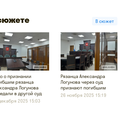
 сюжете
В сюжет
о о признании
Рязанца Александра
ибшим рязанца
Логунова через суд
ксандра Логунова
признают погибшим
едали в другой суд
26 ноября 2025 15:19
декабря 2025 15:03