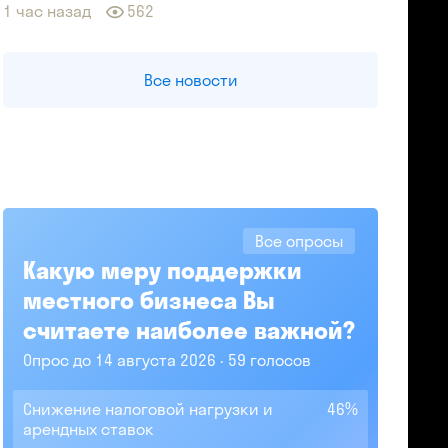
1 час назад
562
Все новости
Все опросы
Какую меру поддержки
местного бизнеса Вы
считаете наиболее важной?
Опрос до 14 августа 2026
59 голосов
Снижение налоговой нагрузки и
46%
арендных ставок