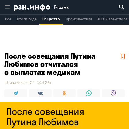
Рязань
Все
Итоги года
Общество
Происшествия
ЖКХ и транспорт
Владимир
Воронеж
Брянск
После совещания Путина
Любимов отчитался
о выплатах медикам
19 мая 2020 19:27
6 225