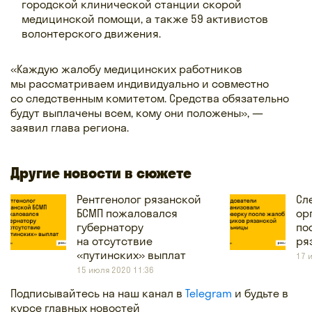
городской клинической станции скорой
медицинской помощи, а также 59 активистов
волонтерского движения.
«Каждую жалобу медицинских работников
мы рассматриваем индивидуально и совместно
со следственным комитетом. Средства обязательно
будут выплачены всем, кому они положены», —
заявил глава региона.
Другие новости в сюжете
Рентгенолог рязанской
Сл
БСМП пожаловался
ор
губернатору
по
на отсутствие
ря
«путинских» выплат
17 
15 июля 2020 11:36
Подписывайтесь на наш канал в
Telegram
и будьте в
курсе главных новостей