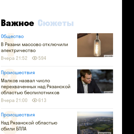
Важное
Сюжеты
Общество
В Рязани массово отключили
электричество
Вчера 21:52
594
Происшествия
Малков назвал число
перехваченных над Рязанской
областью беспилотников
Вчера 21:00
613
Происшествия
Над Рязанской областью
сбили БПЛА