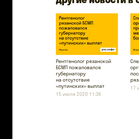
Рентгенолог рязанской
Сле
БСМП пожаловался
орг
губернатору
пос
на отсутствие
ряз
«путинских» выплат
17 
15 июля 2020 11:36