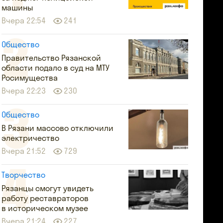
машины
Вчера 22:54
241
Общество
Правительство Рязанской
области подало в суд на МТУ
Росимущества
Вчера 22:23
230
Общество
В Рязани массово отключили
электричество
Вчера 21:52
729
Творчество
Рязанцы смогут увидеть
работу реставраторов
в историческом музее
Вчера 21:24
227