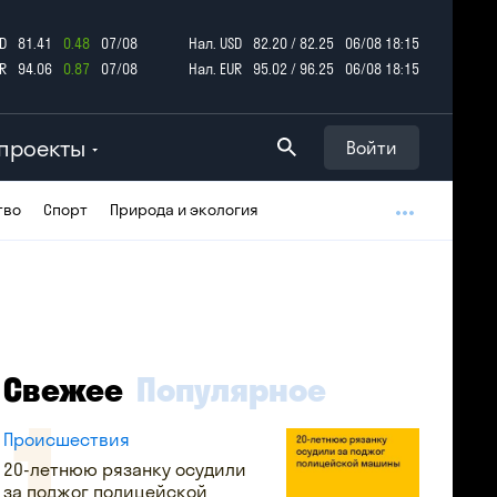
D
81.41
0.48
07/08
Нал. USD
82.20 / 82.25
06/08 18:15
R
94.06
0.87
07/08
Нал. EUR
95.02 / 96.25
06/08 18:15
проекты
Войти
тво
Спорт
Природа и экология
Свежее
Популярное
Происшествия
20-летнюю рязанку осудили
за поджог полицейской