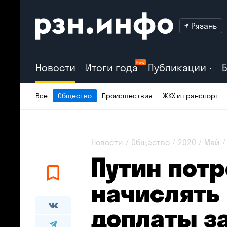
Рязань
New
Новости
Итоги года
Публикации
Все
Общество
Происшествия
ЖКХ и транспорт
Новости
Общество
2020
Май
Путин пот
начислять
доплаты з