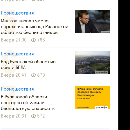
Происшествия
Малков назвал число
перехваченных над Рязанской
областью беспилотников
Вчера 21:00
798
Происшествия
Над Рязанской областью
сбили БПЛА
Вчера 20:47
870
Происшествия
В Рязанской области
повторно объявили
беспилотную опасность
Вчера 20:31
572