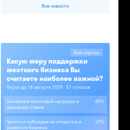
Все новости
Все опросы
Какую меру поддержки
местного бизнеса Вы
считаете наиболее важной?
Опрос до 14 августа 2026
57 голосов
Снижение налоговой нагрузки и
46%
арендных ставок
Гранты и субсидии на открытие и
12%
развитие бизнеса