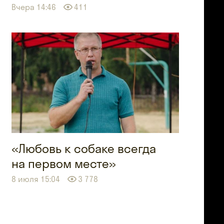
Вчера 14:46
411
«Любовь к собаке всегда
на первом месте»
8 июля 15:04
3 778