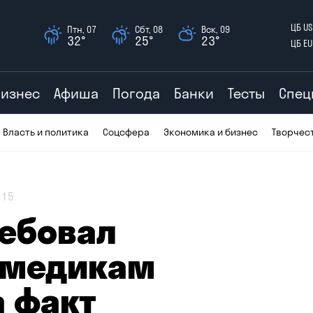
ЦБ US
Птн, 07
Сбт, 08
Вск, 09
32°
25°
23°
ЦБ EU
Бизнес
Афиша
Погода
Банки
Тесты
Спец
Власть и политика
Соцсфера
Экономика и бизнес
Творчес
15
ребовал
 медикам
а факт