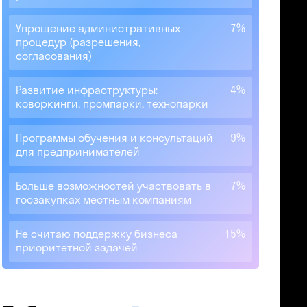
Упрощение административных
7%
процедур (разрешения,
согласования)
Развитие инфраструктуры:
4%
коворкинги, промпарки, технопарки
Программы обучения и консультаций
9%
для предпринимателей
Больше возможностей участвовать в
7%
госзакупках местным компаниям
Не считаю поддержку бизнеса
15%
приоритетной задачей