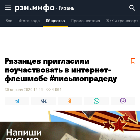
Рязань
Все
Итоги года
Общество
Происшествия
ЖКХ и транспорт
Владимир
Воронеж
Брянск
Рязанцев пригласили
поучаствовать в интернет-
флешмобе #письмопрадеду
30 апреля 2020 14:56
4 064