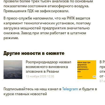
провели более трех тысяч анализов по основным
показателям состояния атмосферного воздуха.
Превышения ПДК не зафиксировали.
В пресс-службе напомнили, что на РНПК ведется
капремонт технологических установок, поэтому
загрузка мощностей предприятия значительно
снижена. Завод при этом работает в штатном
режиме.
Другие новости в сюжете
Росприроднадзор назвал
В 
возможного виновника
пр
зловония в Рязани
от
от
13 ноября 2020 12:30
27 
Подписывайтесь на наш канал в
Telegram
и будьте в
курсе главных новостей