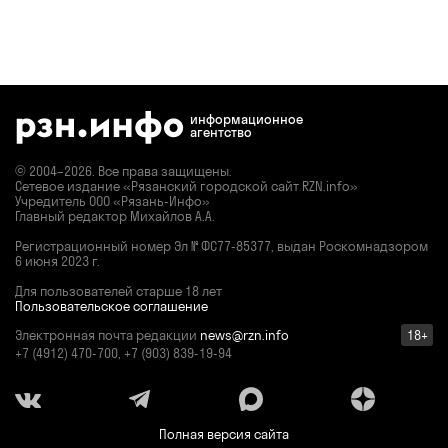
информационное
агентство
© 2004–2026. Все права защищены.
Сетевое издание «Рязанский городской сайт RZN.info»
Учредитель ООО «Рязань-Инфо»
Главный редактор Михайлов А.А.
Регистрационный номер
Эл № ФС77-85377,
выдан Роскомнадзором
6 июня 2023 г.
Для пользователей старше 18 лет
Пользовательское соглашение
Электронная почта редакции
news@rzn.info
18+
+7 (4912) 470-700, +7 (903) 839-19-94
Полная версия сайта