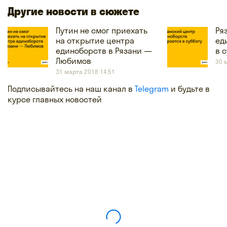
Другие новости в сюжете
Путин не смог приехать
Ря
на открытие центра
ед
единоборств в Рязани —
в 
Любимов
30 
31 марта 2018 14:51
Подписывайтесь на наш канал в
Telegram
и будьте в
курсе главных новостей