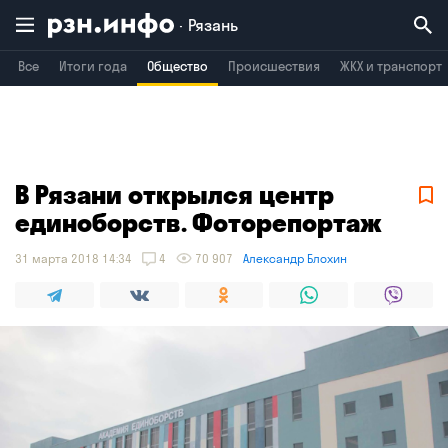
Рязань
Все
Итоги года
Общество
Происшествия
ЖКХ и транспорт
Владимир
Воронеж
Брянск
В Рязани открылся центр
единоборств. Фоторепортаж
31 марта 2018 14:34
4
70 907
Александр Блохин