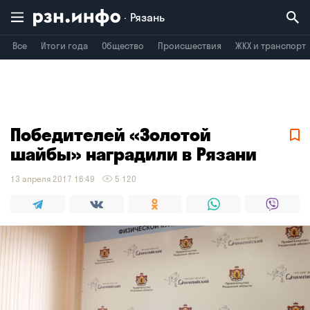
Рязань
Все
Итоги года
Общество
Происшествия
ЖКХ и транспорт
Владимир
Воронеж
Брянск
Победителей «Золотой
шайбы» наградили в Рязани
13 апреля 2017 16:49
5 120