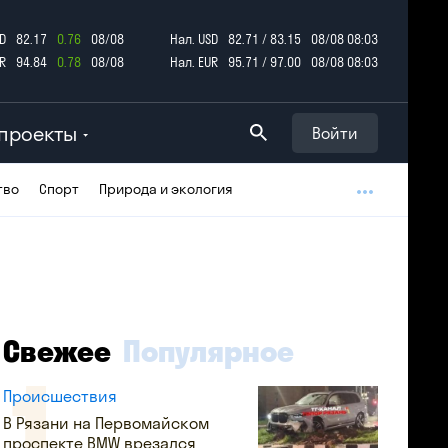
D
82.17
0.76
08/08
Нал. USD
82.71 / 83.15
08/08 08:03
R
94.84
0.78
08/08
Нал. EUR
95.71 / 97.00
08/08 08:03
проекты
Войти
тво
Спорт
Природа и экология
Свежее
Популярное
Происшествия
В Рязани на Первомайском
проспекте BMW врезался