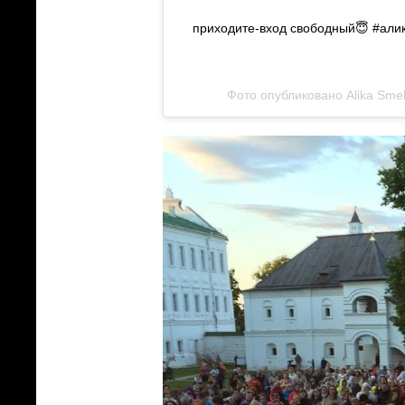
приходите-вход свободный😇 #али
Фото опубликовано Alika Sm