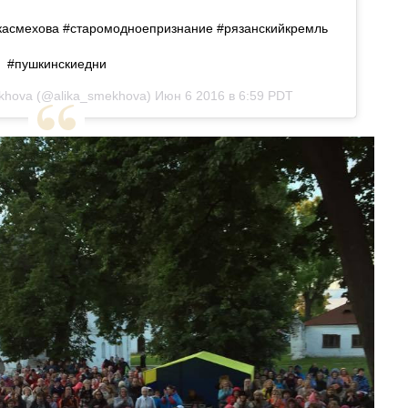
касмехова #старомодноепризнание #рязанскийкремль
#пушкинскиедни
ekhova (@alika_smekhova)
Июн 6 2016 в 6:59 PDT