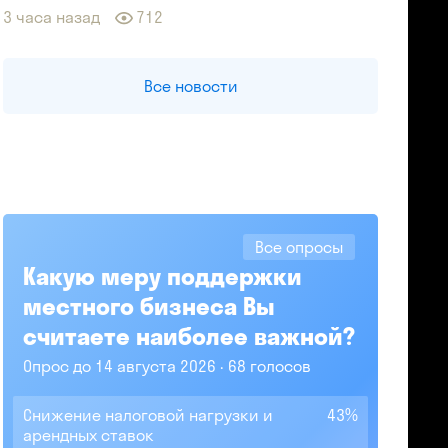
3 часа назад
712
Все новости
Все опросы
Какую меру поддержки
местного бизнеса Вы
считаете наиболее важной?
Опрос до 14 августа 2026
68 голосов
Снижение налоговой нагрузки и
43%
арендных ставок