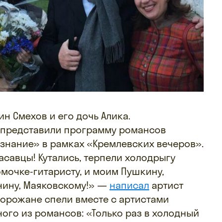
н Смехов и его дочь Алика.
и представили программу романсов
знание» в рамках «Кремлевских вечеров».
асавцы! Кутались, терпели холодрыгу
омочке-гитаристу, и моим Пушкину,
енину, Маяковскому!» —
написал
артист
 горожане спели вместе с артистами
ого из романсов: «Только раз в холодный