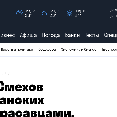
ЦБ US
Сбт, 08
Вск, 09
Пнд, 10
26°
23°
24°
ЦБ EU
Бизнес
Афиша
Погода
Банки
Тесты
Спец
Власть и политика
Соцсфера
Экономика и бизнес
Творчес
нь
7
Смехов
занских
красавцами,