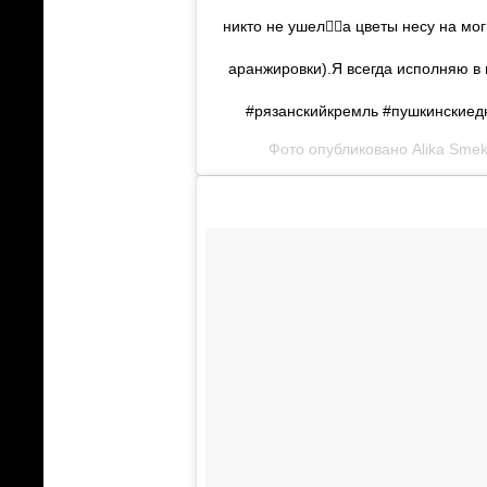
никто не ушел👍🏻а цветы несу на м
аранжировки).Я всегда исполняю в
#рязанскийкремль #пушкинские
Фото опубликовано Alika Sme