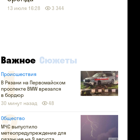
13 июля 16:28
3 344
Важное
Сюжеты
Происшествия
В Рязани на Первомайском
проспекте BMW врезался
в бордюр
30 минут назад
48
Общество
МЧС выпустило
метеопредупреждение для
рязанцев на 9 августа