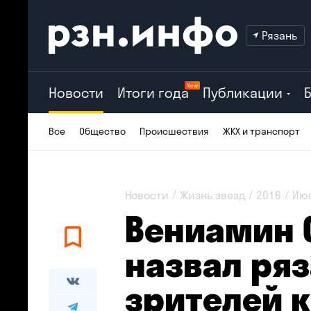
Рязань
New
Новости
Итоги года
Публикации
Все
Общество
Происшествия
ЖКХ и транспорт
Новости
Жизнь звезд
2016
Ию
Вениамин 
назвал ря
зрителей 