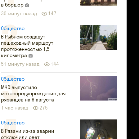
в бордюр
30 минут назад
147
Общество
В Рыбном создадут
пешеходный маршрут
протяженностью 1,5
километра
51 минуту назад
144
Общество
МЧС выпустило
метеопредупреждение для
рязанцев на 9 августа
1 час назад
275
Общество
В Рязани из-за аварии
отключили свет