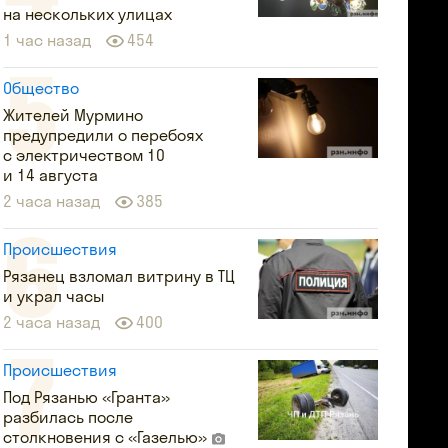
на нескольких улицах
1 час назад
454
Общество
Жителей Мурмино
предупредили о перебоях
с электричеством 10
и 14 августа
2 часа назад
385
Происшествия
Рязанец взломал витрину в ТЦ
и украл часы
2 часа назад
400
Происшествия
Под Рязанью «Гранта»
разбилась после
столкновения с «Газелью»