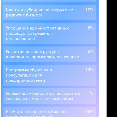
Гранты и субсидии на открытие и
12%
развитие бизнеса
Упрощение административных
8%
процедур (разрешения,
согласования)
Развитие инфраструктуры:
5%
коворкинги, промпарки, технопарки
Программы обучения и
10%
консультаций для
предпринимателей
Больше возможностей участвовать в
7%
госзакупках местным компаниям
Не считаю поддержку бизнеса
15%
приоритетной задачей