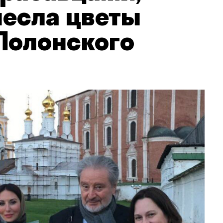
несла цветы
 Полонского