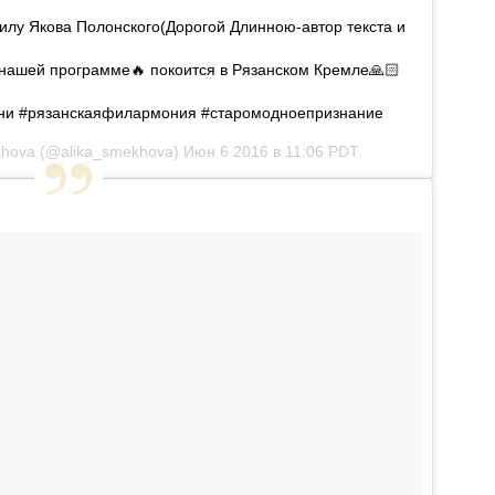
огилу Якова Полонского(Дорогой Длинною-автор текста и
 нашей программе🔥 покоится в Рязанском Кремле🙏🏻
дни #рязанскаяфилармония #старомодноепризнание
khova (@alika_smekhova)
Июн 6 2016 в 11:06 PDT