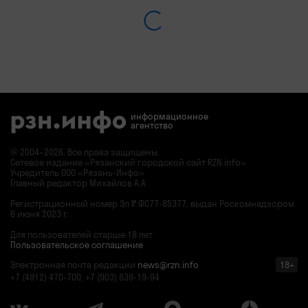
информационное
агентство
© 2004–2026. Все права защищены.
Сетевое издание «Рязанский городской сайт RZN.info»
Учредитель ООО «Рязань-Инфо»
Главный редактор Михайлов А.А.
Регистрационный номер
Эл № ФС77-85377,
выдан Роскомнадзором
6 июня 2023 г.
Для пользователей старше 18 лет
Пользовательское соглашение
Электронная почта редакции
news@rzn.info
18+
+7 (4912) 470-700, +7 (903) 839-19-94