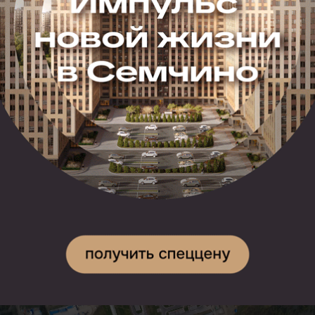
смогут прибывать на теплоходах», — говорится
в сообщении.
Напомним, рабочее движение по новому гидроузлу
«Кузьминск"открыли 26 июня. Тогда закончили
первую очередь строительства, которая обеспечила
проходимость для некоторых маломерных видов
судов вверх и вниз по Оке.
Фото Федерального агентства морского и речного
транспорта