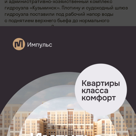
и административно-хозяйственный комплекс
гидроузла «Кузьминск». Плотину и судоходный шлюз
гидроузла поставили под рабочий напор воды
с поднятием верхнего бьефа до нормального
подпорного уровня. С этого момента гидроузел начал
работать в штатном режиме с регулированием
уровней воды для обеспечения судоходства.
После проведения необходимых испытаний
и обследований в условиях маловодья и расходов
воды ниже нормальных значений, водопропускные
затворы плотины перевели в режим обеспечения
необходимых расходов воды в нижнем бьефе
гидроузла. Завершение этого этапа работ позволит
приступить к демонтажу старого гидроузла
«Кузьминск», построенного 102 года назад, и начать
реконструкцию гидроузла «Белоомут»,
расположенного в 50 км выше по течению.
«Реконструкция гидроузлов даст импульс
увеличению не только объемов речных
грузоперевозок, но и развитию туристической
отрасли. В Коломну, Константиново и Рязань туристы