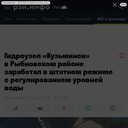
РЕКЛАМА • HTTPS://IMPULS62.RU/
Рязань
10
Все
Итоги года
Общество
Происшествия
ЖКХ и транспорт
Владимир
Воронеж
Брянск
Гидроузел «Кузьминск»
в Рыбновском районе
заработал в штатном режиме
с регулированием уровней
воды
18 октября 2015 11:23
5
5 378