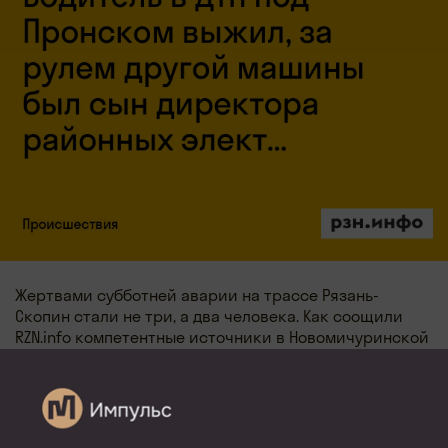
Жертвами субботней аварии на трассе Рязань-
Скопин стали не три, а два человека. Как соощили
RZN.info компетентные источники в Новомичуринской
ЦРБ, 63-летний водитель, о гибели которого
сообщалось ранее, прооперирован, его жизнь вне
опасности. В предыдущем сообщении также
перепутаны машины участников ДТП: погибшие
и пострадавший ехали на «Рено». За рулем машины