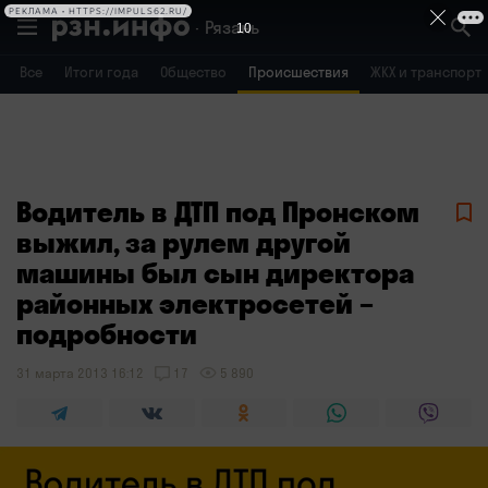
РЕКЛАМА • HTTPS://IMPULS62.RU/
Рязань
10
Все
Итоги года
Общество
Происшествия
ЖКХ и транспорт
Владимир
Воронеж
Брянск
Водитель в ДТП под Пронском
выжил, за рулем другой
машины был сын директора
районных электросетей –
подробности
31 марта 2013 16:12
17
5 890