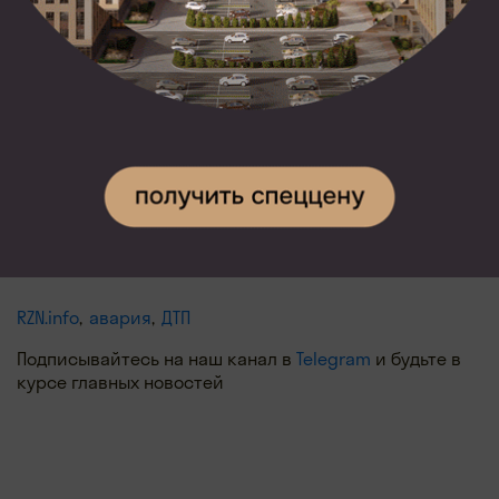
вскоре после аварии, «Тойоту», которая двигалась
на большой скорости, занесло, и машина боком
врезалась в «Рено». Авария произошла в субботу,
30 марта, около 13 часов на «слепом» повороте
на участке дороги между Пронском и поворотом
на Новомичуринск.
Ссылки по теме:
Три человека погибли в результате столкновения
«Тойоты» и «Рено» в Пронском районе Рязанской
области
RZN.info
авария
ДТП
Подписывайтесь на наш канал в
Telegram
и будьте в
курсе главных новостей