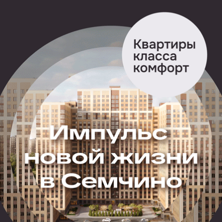
находился бывший заведующий хирургическим
отделением Новомичуринской ЦРБ Владимир Чернов.
После аварии, произошедшей в середине дня,
он находился в сознании и некоторое время
не покидал место происшествия. Его доставили
в больницу в 16:30.
Погибшие пассажирки «Рено» — это супруга
водителя, заведующая клинико-диагностической
лабораторией ЦРБ Елена Чернова и её сестра,
заведующая физиотерапевтическим отделением
Александра Кутыловская. По словам местных
жителей, они ездили в Рязань заказывать памятник
на могилу родителям.
За рулем «Тойоты Камри» находился сын директора
предприятия Пронские районные
распределительные электрические сети Евгений
Ермаков. По информации источников RZN.info, после
ДТП он был освидетельствован в Кораблинской ЦРБ,
в его крови зафиксировано 0,42 промилле алкоголя.
Как рассказывают те, кто оказался на месте ДТП