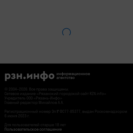
информационное
агентство
© 2004–2026. Все права защищены.
Сетевое издание «Рязанский городской сайт RZN.info»
Учредитель ООО «Рязань-Инфо»
Главный редактор Михайлов А.А.
Регистрационный номер
Эл № ФС77-85377,
выдан Роскомнадзором
6 июня 2023 г.
Для пользователей старше 18 лет
Пользовательское соглашение