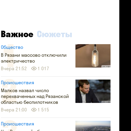
Важное
Сюжеты
Общество
В Рязани массово отключили
электричество
Вчера 21:52
1 017
Происшествия
Малков назвал число
перехваченных над Рязанской
областью беспилотников
Вчера 21:00
1 515
Происшествия