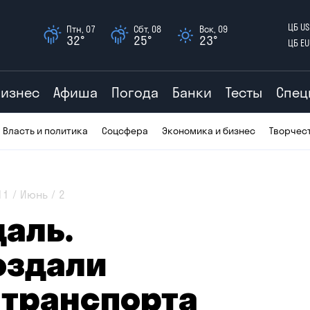
ЦБ US
Птн, 07
Сбт, 08
Вск, 09
32°
25°
23°
ЦБ EU
Бизнес
Афиша
Погода
Банки
Тесты
Спец
Власть и политика
Соцсфера
Экономика и бизнес
Творчес
11
Июнь
2
аль.
оздали
 транспорта