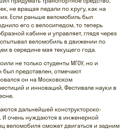
шил придумать транспортное средство,
к, не вращая педали по кругу, как на
них. Если раньше веломобиль был
однило его с велосипедом, то теперь
бразной кабине и управляет, глядя через
 Испытывал веломобиль в движении по
еи в середине мая текущего года.
оили не только студенты МГОУ, но и
н был представлен, отмечают
ровался он на Московском
естиций и инноваций, Фестивале науки в
есне.
маются дальнейшей конструкторско-
. И очень нуждаются в инженерной
ц веломобиля сможет двигаться и задним