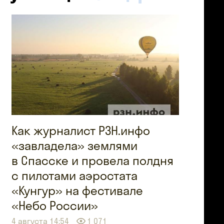
Как журналист РЗН.инфо
«завладела» землями
в Спасске и провела полдня
с пилотами аэростата
«Кунгур» на фестивале
«Небо России»
4 августа 14:54
1 071