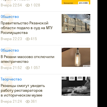
Вчера 22:54
1 028
Общество
Правительство Рязанской
области подало в суд на МТУ
Росимущества
Вчера 22:23
415
Общество
В Рязани массово отключили
электричество
Вчера 21:52
1 057
Творчество
Рязанцы смогут увидеть
работу реставраторов
в историческом музее
Вчера 21:24
361