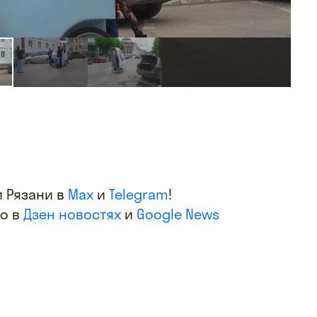
 Рязани в
Max
и
Telegram
!
фо в
Дзен новостях
и
Google News