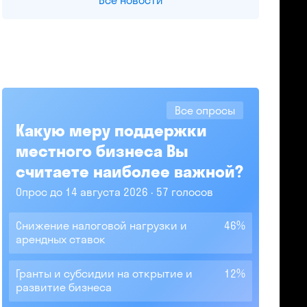
Все новости
Все опросы
Какую меру поддержки
местного бизнеса Вы
считаете наиболее важной?
Опрос до 14 августа 2026
57 голосов
Снижение налоговой нагрузки и
46%
арендных ставок
Гранты и субсидии на открытие и
12%
развитие бизнеса