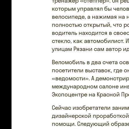
тренажер «степпер». Он ре
которым управлял бы челове
велосипеде, а нажимая на 
полностью открытый, что р
водитель находится в своео
стекло, как автомобилист.
улицам Рязани сам автор ид
Веломобиль в два счета осв
посетители выставок, где о
«ведомости». А демонстри
международном салоне инв
Экспоцентре на Красной Пр
Сейчас изобретатели зани
дизайнерской проработкой
помощи. Следующий образе