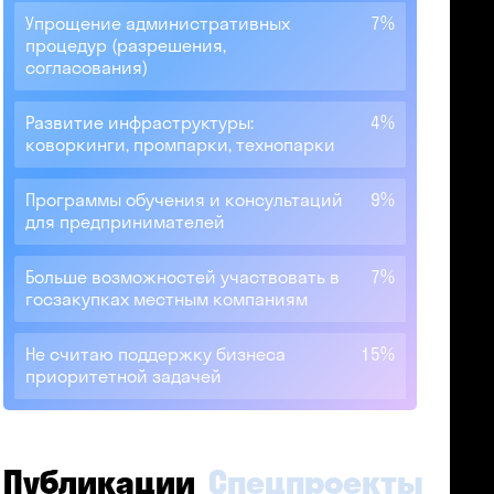
Упрощение административных
7%
процедур (разрешения,
согласования)
Развитие инфраструктуры:
4%
коворкинги, промпарки, технопарки
Программы обучения и консультаций
9%
для предпринимателей
Больше возможностей участвовать в
7%
госзакупках местным компаниям
Не считаю поддержку бизнеса
15%
приоритетной задачей
Публикации
Спецпроекты