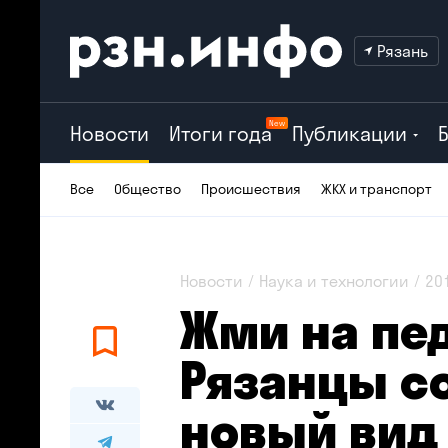
Рязань
New
Новости
Итоги года
Публикации
Все
Общество
Происшествия
ЖКХ и транспорт
Новости
Наука и технологии
20
Жми на пед
Рязанцы с
новый вид