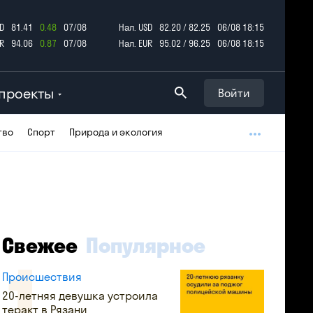
D
81.41
0.48
07/08
Нал. USD
82.20 / 82.25
06/08 18:15
R
94.06
0.87
07/08
Нал. EUR
95.02 / 96.25
06/08 18:15
проекты
Войти
тво
Спорт
Природа и экология
Свежее
Популярное
Происшествия
20-летняя девушка устроила
теракт в Рязани