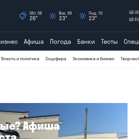
ЦБ US
Сбт, 08
Вск, 09
Пнд, 10
26°
23°
23°
ЦБ EU
Бизнес
Афиша
Погода
Банки
Тесты
Спец
Власть и политика
Соцсфера
Экономика и бизнес
Творчес
ные? Афиша
уста