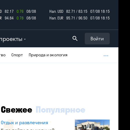
D
82.17
0.76
08/08
Нал. USD
82.71 / 83.15
07/08 18:15
R
94.84
0.78
08/08
Нал. EUR
95.71 / 96.50
07/08 18:15
проекты
Войти
тво
Спорт
Природа и экология
Свежее
Популярное
Отдых и развлечения