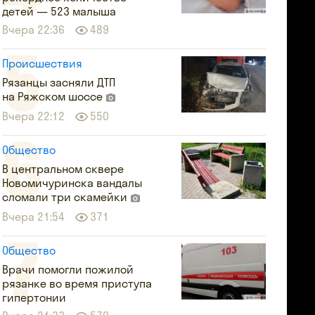
детей — 523 малыша
Вчера 22:36
489
Происшествия
Рязанцы засняли ДТП
на Ряжском шоссе
Вчера 22:12
550
Общество
В центральном сквере
Новомичуринска вандалы
сломали три скамейки
Вчера 21:54
371
Общество
Врачи помогли пожилой
рязанке во время приступа
гипертонии