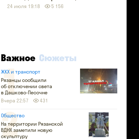
24 июля 19:18
5 156
Важное
Сюжеты
ЖКХ и транспорт
Рязанцы сообщили
об отключении света
в Дашково-Песочне
Вчера 22:57
431
Общество
На территории Рязанской
ВДНХ заметили новую
скульптуру