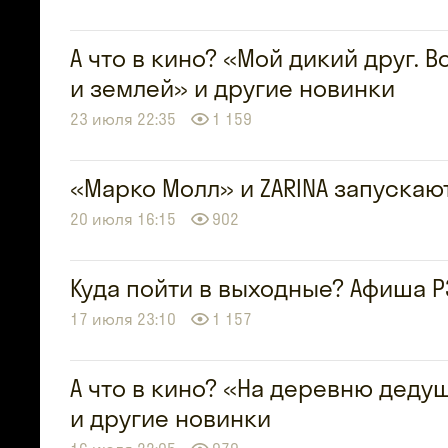
А что в кино? «Мой дикий друг.
и землей» и другие новинки
23 июля 22:35
1 159
«Марко Молл» и ZARINA запускаю
20 июля 16:15
902
Куда пойти в выходные? Афиша Р
17 июля 23:10
1 157
А что в кино? «На деревню дедуш
и другие новинки