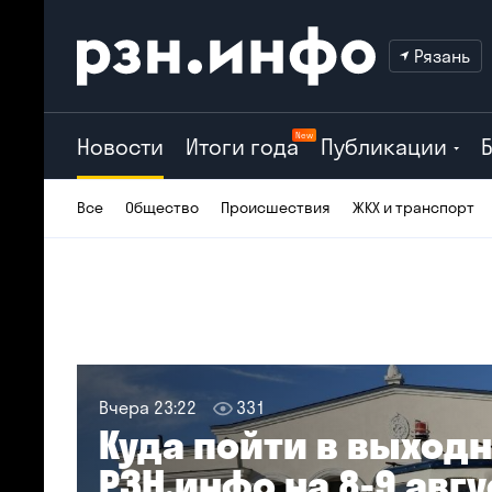
Рязань
New
Новости
Итоги года
Публикации
Все
Общество
Происшествия
ЖКХ и транспорт
Вчера 23:22
331
Куда пойти в выход
РЗН.инфо на 8-9 авг