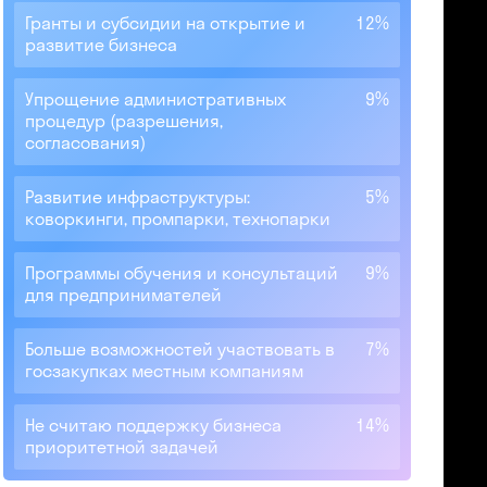
Гранты и субсидии на открытие и
12%
развитие бизнеса
Упрощение административных
9%
процедур (разрешения,
согласования)
Развитие инфраструктуры:
5%
коворкинги, промпарки, технопарки
Программы обучения и консультаций
9%
для предпринимателей
Больше возможностей участвовать в
7%
госзакупках местным компаниям
Не считаю поддержку бизнеса
14%
приоритетной задачей