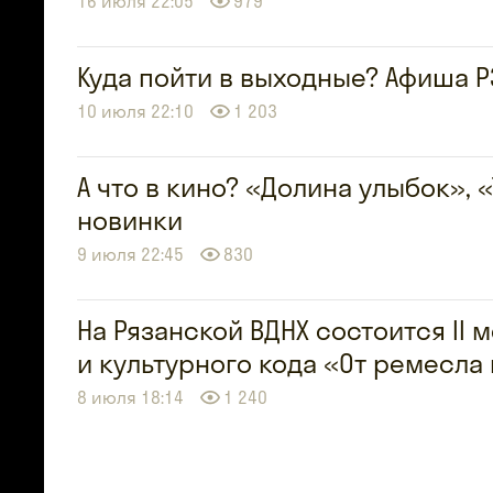
16 июля 22:05
979
Куда пойти в выходные? Афиша Р
10 июля 22:10
1 203
А что в кино? «Долина улыбок»,
новинки
9 июля 22:45
830
На Рязанской ВДНХ состоится II
и культурного кода «От ремесла
8 июля 18:14
1 240