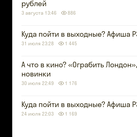
рублей
3 августа 13:46
886
Куда пойти в выходные? Афиша РЗ
31 июля 23:28
1 445
А что в кино? «Ограбить Лондон»
новинки
30 июля 22:49
1 176
Куда пойти в выходные? Афиша Р
24 июля 22:03
1 169