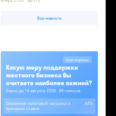
Вчера 21:33
570
Все новости
Все опросы
Какую меру поддержки
местного бизнеса Вы
считаете наиболее важной?
Опрос до 14 августа 2026
66 голосов
Снижение налоговой нагрузки и
44%
арендных ставок