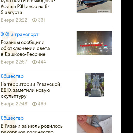
Куда пойти в выходные?
Афиша РЗН.инфо на 8-
9 августа
Вчера 23:22
331
ЖКХ и транспорт
Рязанцы сообщили
об отключении света
в Дашково-Песочне
Вчера 22:57
444
Общество
На территории Рязанской
ВДНХ заметили новую
скульптуру
Вчера 22:48
499
Общество
В Рязани за июль родилось
рекордное количество