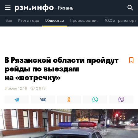
Рязань
Все
Итоги года
Общество
Происшествия
ЖКХ и транспорт
Владимир
Воронеж
Брянск
В Рязанской области пройдут
рейды по выездам
на «встречку»
8 июля 12:18
2 873