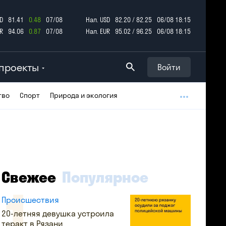
D
81.41
0.48
07/08
Нал. USD
82.20 / 82.25
06/08 18:15
R
94.06
0.87
07/08
Нал. EUR
95.02 / 96.25
06/08 18:15
проекты
Войти
тво
Спорт
Природа и экология
Свежее
Популярное
Происшествия
20-летняя девушка устроила
теракт в Рязани