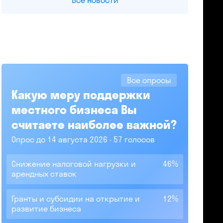
Все новости
Все опросы
Какую меру поддержки
местного бизнеса Вы
считаете наиболее важной?
Опрос до 14 августа 2026
57 голосов
Снижение налоговой нагрузки и
46%
арендных ставок
Гранты и субсидии на открытие и
12%
развитие бизнеса