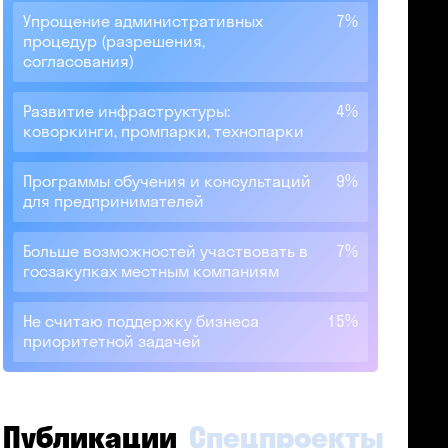
Упрощение административных
7%
процедур (разрешения,
согласования)
Развитие инфраструктуры:
4%
коворкинги, промпарки, технопарки
Программы обучения и консультаций
9%
для предпринимателей
Больше возможностей участвовать в
7%
госзакупках местным компаниям
Не считаю поддержку бизнеса
15%
приоритетной задачей
Публикации
Спецпроекты