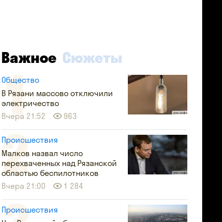
Важное
Сюжеты
Общество
В Рязани массово отключили
электричество
Вчера 21:52
963
Происшествия
Малков назвал число
перехваченных над Рязанской
областью беспилотников
Вчера 21:00
1 284
Происшествия