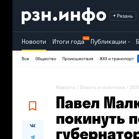
Рязань
New
Новости
Итоги года
Публикации
Все
Общество
Происшествия
ЖКХ и транспорт
Новости
Власть и политика
202
Павел Мал
покинуть п
губернато