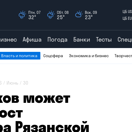
ЦБ US
Птн, 07
Сбт, 08
Вск, 09
32°
25°
23°
ЦБ EU
Бизнес
Афиша
Погода
Банки
Тесты
Спец
Власть и политика
Соцсфера
Экономика и бизнес
Творчес
6
Июнь
30
ков может
ост
ра Рязанской