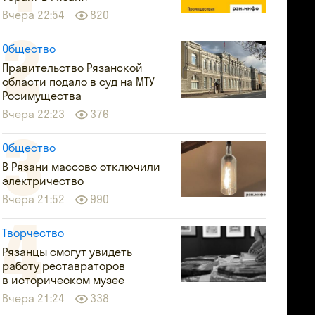
Вчера 22:54
820
Общество
Правительство Рязанской
области подало в суд на МТУ
Росимущества
Вчера 22:23
376
Общество
В Рязани массово отключили
электричество
Вчера 21:52
990
Творчество
Рязанцы смогут увидеть
работу реставраторов
в историческом музее
Вчера 21:24
338