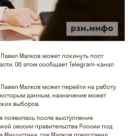
о Павел Малков может покинуть пост
асти. Об этом сообщает Telegram-канал
 Павел Малков может перейти на работу
екоторым данным, назначение может
ских выборов.
я появилась после выступления
ской сессии правительства России под
а Мишустина, где Малков представил