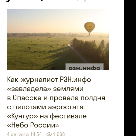
Как журналист РЗН.инфо
«завладела» землями
в Спасске и провела полдня
с пилотами аэростата
«Кунгур» на фестивале
«Небо России»
4 августа 14:54
1 066