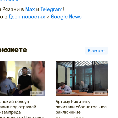
 Рязани в
Max
и
Telegram
!
фо в
Дзен новостях
и
Google News
 сюжете
В сюжет
анский облсуд
Артему Никитину
авил под стражей
зачитали обвинительное
-зампреда
заключение
вительства Никитина