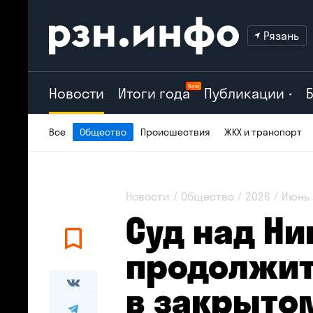
Рязань
New
Новости
Итоги года
Публикации
Все
Общество
Происшествия
ЖКХ и транспорт
Новости
Общество
2026
Июнь
Суд над Н
продолжи
в закрыто