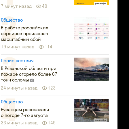
7 минут назад
40
Общество
В работе российских
сервисов произошел
масштабный сбой
19 минут назад
114
Происшествия
В Рязанской области при
пожаре сгорело более 67
тонн соломы
24 минуты назад
123
Общество
Рязанцам рассказали
о погоде 7-го августа
33 минуты назад
149