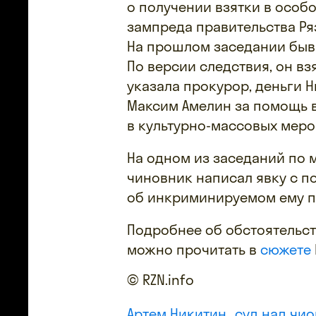
о получении взятки в особ
зампреда правительства Ря
На прошлом заседании быв
По версии следствия, он вз
указала прокурор, деньги 
Максим Амелин за помощь 
в культурно-массовых меро
На одном из заседаний по м
чиновник написал явку с п
об инкриминируемом ему п
Подробнее об обстоятельст
можно прочитать в
сюжете
© RZN.info
Артем Никитин
суд над чи