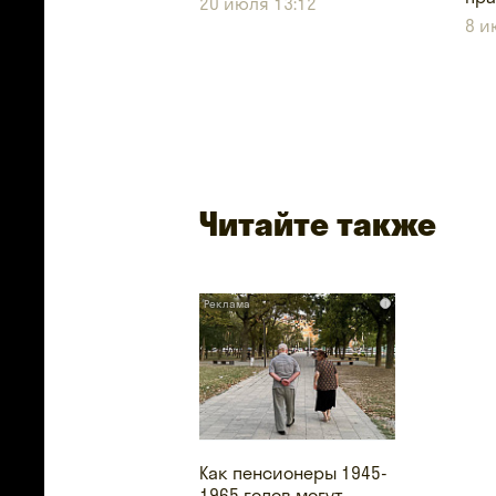
20 июля 13:12
8 и
Читайте также
i
Как пенсионеры 1945-
1965 годов могут