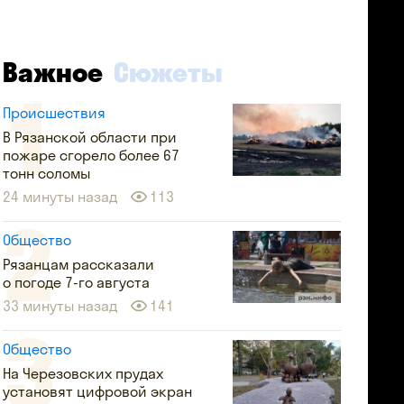
Важное
Сюжеты
Происшествия
В Рязанской области при
пожаре сгорело более 67
тонн соломы
24 минуты назад
113
Общество
Рязанцам рассказали
о погоде 7-го августа
33 минуты назад
141
Общество
На Черезовских прудах
установят цифровой экран