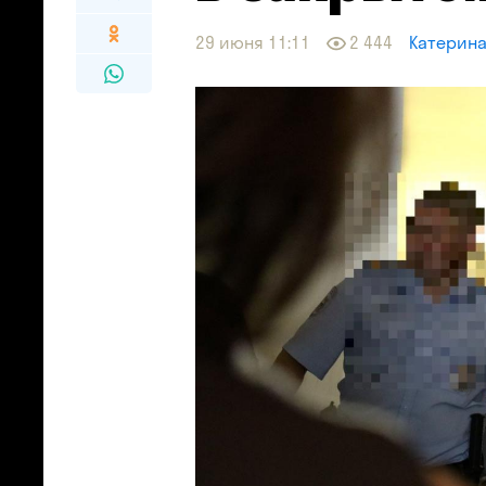
29 июня 11:11
2 444
Катерин