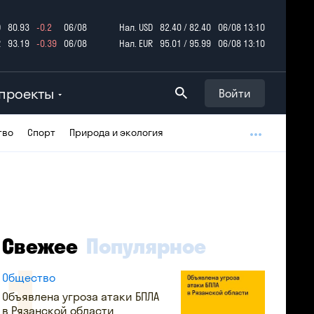
D
80.93
-0.2
06/08
Нал. USD
82.40 / 82.40
06/08 13:10
R
93.19
-0.39
06/08
Нал. EUR
95.01 / 95.99
06/08 13:10
проекты
Войти
тво
Спорт
Природа и экология
Свежее
Популярное
Общество
Объявлена угроза атаки БПЛА
в Рязанской области