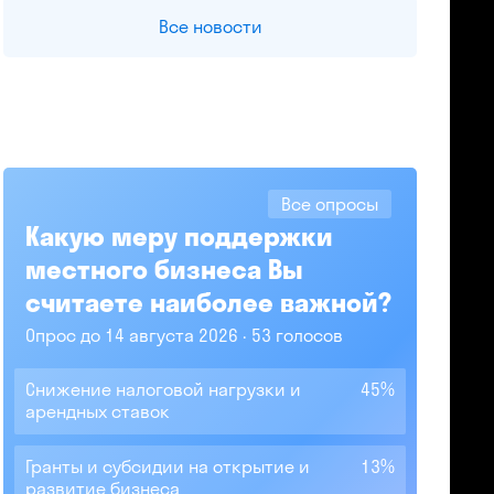
Все новости
Все опросы
Какую меру поддержки
местного бизнеса Вы
считаете наиболее важной?
Опрос до 14 августа 2026
53 голосов
Снижение налоговой нагрузки и
45%
арендных ставок
Гранты и субсидии на открытие и
13%
развитие бизнеса