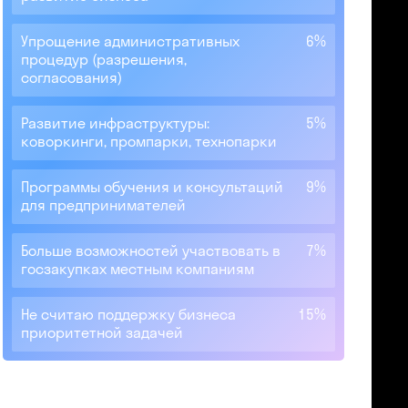
Упрощение административных
6%
процедур (разрешения,
согласования)
Развитие инфраструктуры:
5%
коворкинги, промпарки, технопарки
Программы обучения и консультаций
9%
для предпринимателей
Больше возможностей участвовать в
7%
госзакупках местным компаниям
Не считаю поддержку бизнеса
15%
приоритетной задачей