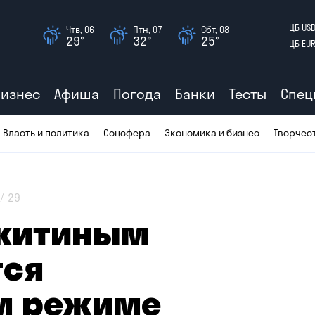
ЦБ US
Чтв, 06
Птн, 07
Сбт, 08
29°
32°
25°
ЦБ EU
Бизнес
Афиша
Погода
Банки
Тесты
Спец
Власть и политика
Соцсфера
Экономика и бизнес
Творчес
29
икитиным
тся
м режиме