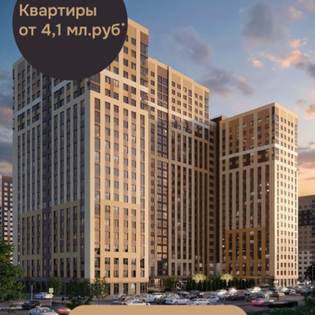
в годы Великой Отечественной войны Дарьи Гармаш.
Завершили вечер концертной программой
от Муниципального культурного центра.
День памяти и скорби
администрация Рязани
Подписывайтесь на наш канал в
Telegram
и будьте в