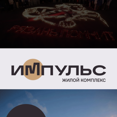
Фото · Администрация Рязани
В Рязани зажгли 10 000 свечей в память
о трагических событиях и героических подвигах
Великой Отечественной войны. Об этом сообщили
в пресс-службе мэрии.
Международная акция «Огненные картины войны»
состоялась в канун Дня памяти и скорби на площади
Победы.
Художественной основой для композиции стал эскиз
портрета бригадира женской тракторной бригады