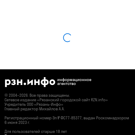
информационное
агентство
© 2004–2026. Все права защищены.
Сетевое издание «Рязанский городской сайт RZN.info»
Учредитель ООО «Рязань-Инфо»
Главный редактор Михайлов А.А.
Регистрационный номер
Эл № ФС77-85377,
выдан Роскомнадзором
6 июня 2023 г.
Для пользователей старше 18 лет