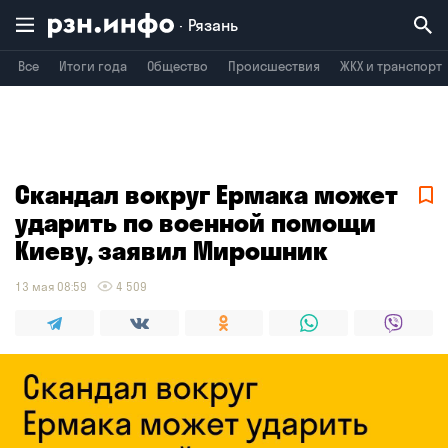
Рязань
Все
Итоги года
Общество
Происшествия
ЖКХ и транспорт
Владимир
Воронеж
Брянск
Скандал вокруг Ермака может
ударить по военной помощи
Киеву, заявил Мирошник
13 мая 08:59
4 509