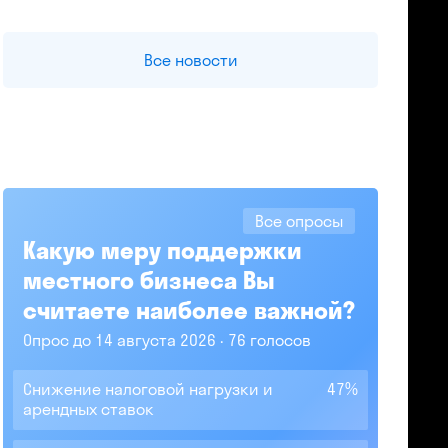
Все новости
Все опросы
Какую меру поддержки
местного бизнеса Вы
считаете наиболее важной?
Опрос до 14 августа 2026
76 голосов
Снижение налоговой нагрузки и
47%
арендных ставок