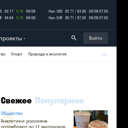
D
82.17
0.76
08/08
Нал. USD
82.71 / 83.90
09/08 07:00
R
94.84
0.78
08/08
Нал. EUR
95.71 / 97.00
09/08 07:00
проекты
Войти
тво
Спорт
Природа и экология
Свежее
Популярное
Общество
Аналитики: россияне
потребляют до 11 миллионов