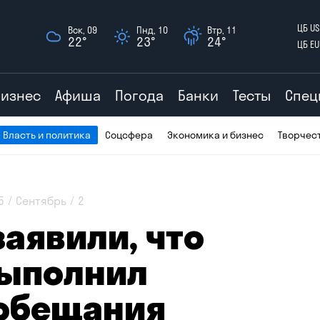
ЦБ US
Вск, 09
Пнд, 10
Втр, 11
22°
23°
24°
ЦБ EU
Бизнес
Афиша
Погода
Банки
Тесты
Спец
Власть и политика
Соцсфера
Экономика и бизнес
Творчес
5
Сентябрь
2
заявили, что
выполнил
 обещания