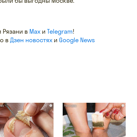
были бы выгодны Москве.
 Рязани в
Max
и
Telegram
!
фо в
Дзен новостях
и
Google News
i
i