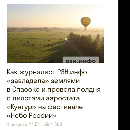
Как журналист РЗН.инфо
«завладела» землями
в Спасске и провела полдня
с пилотами аэростата
«Кунгур» на фестивале
«Небо России»
4 августа 14:54
1 308