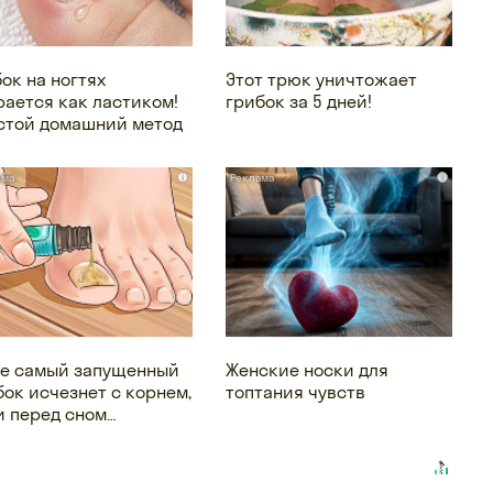
бок на ногтях
Этот трюк уничтожает
рается как ластиком!
грибок за 5 дней!
стой домашний метод
i
i
е самый запущенный
Женские носки для
бок исчезнет с корнем,
топтания чувств
и перед сном…