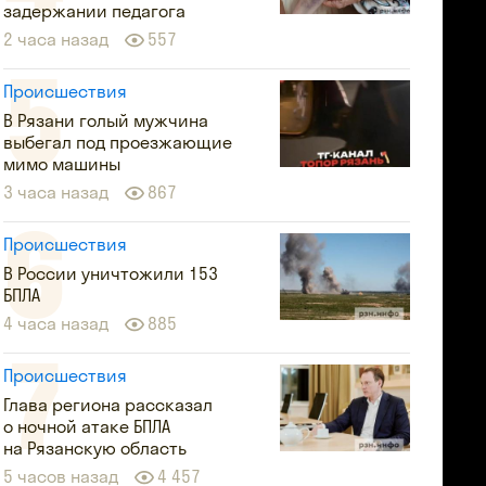
задержании педагога
2 часа назад
557
Происшествия
В Рязани голый мужчина
выбегал под проезжающие
мимо машины
3 часа назад
867
Происшествия
В России уничтожили 153
БПЛА
4 часа назад
885
Происшествия
Глава региона рассказал
о ночной атаке БПЛА
на Рязанскую область
5 часов назад
4 457