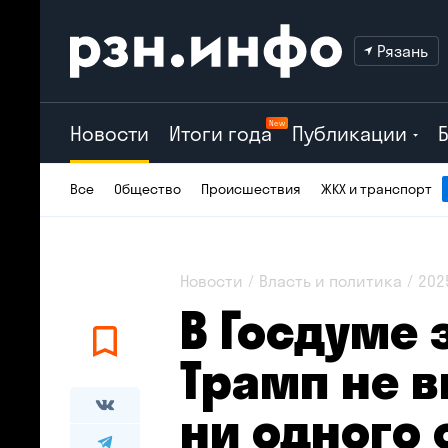
Рязань
New
Новости
Итоги года
Публикации
Все
Общество
Происшествия
ЖКХ и транспорт
Новости
Власть и политика
202
В Госдуме 
Трамп не 
ни одного