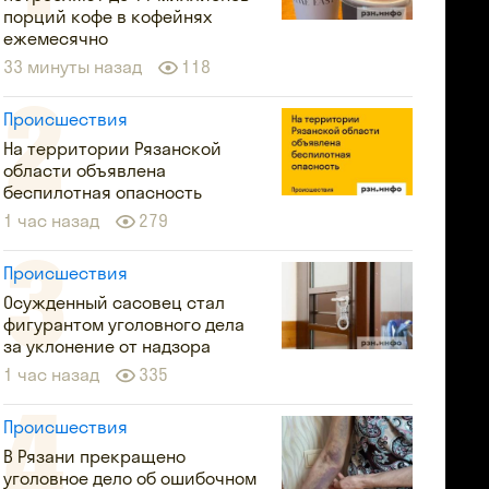
порций кофе в кофейнях
ежемесячно
33 минуты назад
118
Происшествия
На территории Рязанской
области объявлена
беспилотная опасность
1 час назад
279
Происшествия
Осужденный сасовец стал
фигурантом уголовного дела
за уклонение от надзора
1 час назад
335
Происшествия
В Рязани прекращено
уголовное дело об ошибочном