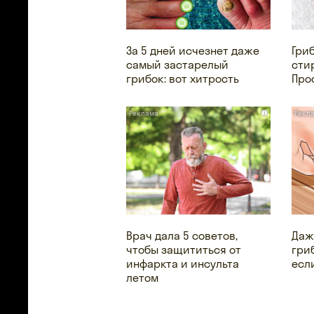
За 5 дней исчезнет даже
Гри
самый застарелый
сти
грибок: вот хитрость
Про
i
Врач дала 5 советов,
Даж
чтобы защититься от
гри
инфаркта и инсульта
есл
летом