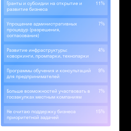
Гранты и субсидии на открытие и
11%
развитие бизнеса
Упрощение административных
7%
процедур (разрешения,
согласования)
Развитие инфраструктуры:
4%
коворкинги, промпарки, технопарки
Программы обучения и консультаций
9%
для предпринимателей
Больше возможностей участвовать в
7%
госзакупках местным компаниям
Не считаю поддержку бизнеса
15%
приоритетной задачей