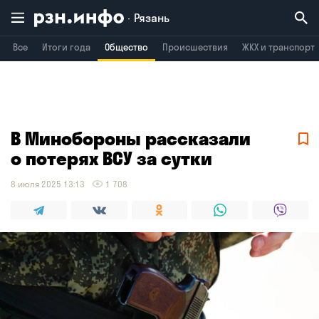
Рязань
Все
Итоги года
Общество
Происшествия
ЖКХ и транспорт
Владимир
Воронеж
Брянск
В Минобороны рассказали
о потерях ВСУ за сутки
8 июля 2025 13:13
1 708