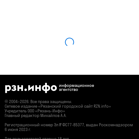
информационное
агентство
© 2004–2026. Все права защищены.
Сетевое издание «Рязанский городской сайт RZN.info»
Учредитель ООО «Рязань-Инфо»
Главный редактор Михайлов А.А.
Регистрационный номер
Эл № ФС77-85377,
выдан Роскомнадзором
6 июня 2023 г.
Для пользователей старше 18 лет