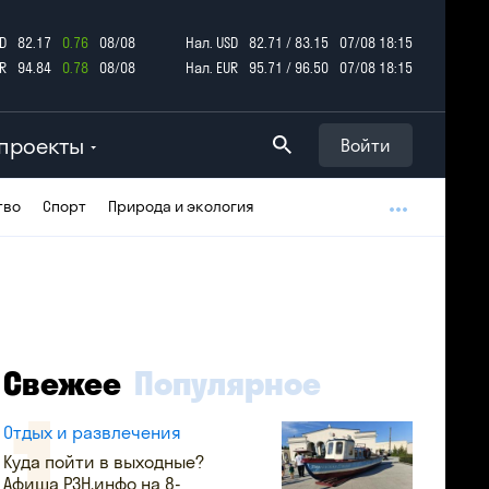
D
82.17
0.76
08/08
Нал. USD
82.71 / 83.15
07/08 18:15
R
94.84
0.78
08/08
Нал. EUR
95.71 / 96.50
07/08 18:15
проекты
Войти
тво
Спорт
Природа и экология
Свежее
Популярное
Отдых и развлечения
Куда пойти в выходные?
Афиша РЗН.инфо на 8-