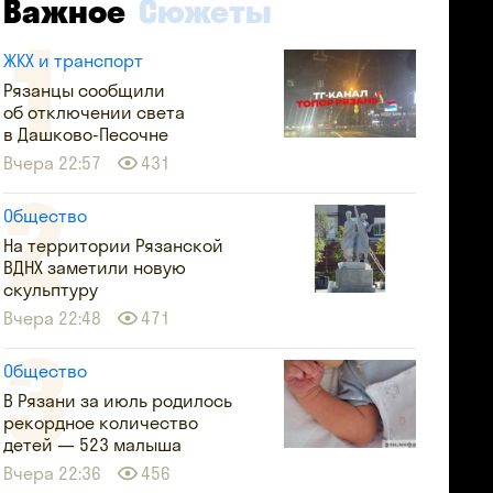
Важное
Сюжеты
ЖКХ и транспорт
Рязанцы сообщили
об отключении света
в Дашково-Песочне
Вчера 22:57
431
Общество
На территории Рязанской
ВДНХ заметили новую
скульптуру
Вчера 22:48
471
Общество
В Рязани за июль родилось
рекордное количество
детей — 523 малыша
Вчера 22:36
456