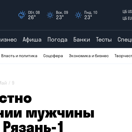
ЦБ US
Сбт, 08
Вск, 09
Пнд, 10
26°
23°
23°
ЦБ EU
Бизнес
Афиша
Погода
Банки
Тесты
Спец
Власть и политика
Соцсфера
Экономика и бизнес
Творчес
Май
9
естно
нии мужчины
 Рязань-1