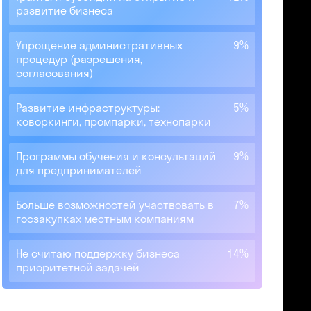
развитие бизнеса
Упрощение административных
9%
процедур (разрешения,
согласования)
Развитие инфраструктуры:
5%
коворкинги, промпарки, технопарки
Программы обучения и консультаций
9%
для предпринимателей
Больше возможностей участвовать в
7%
госзакупках местным компаниям
Не считаю поддержку бизнеса
14%
приоритетной задачей