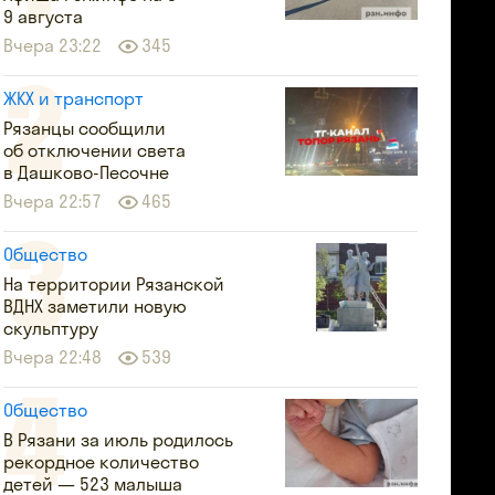
9 августа
Вчера 23:22
345
ЖКХ и транспорт
Рязанцы сообщили
об отключении света
в Дашково-Песочне
Вчера 22:57
465
Общество
На территории Рязанской
ВДНХ заметили новую
скульптуру
Вчера 22:48
539
Общество
В Рязани за июль родилось
рекордное количество
детей — 523 малыша