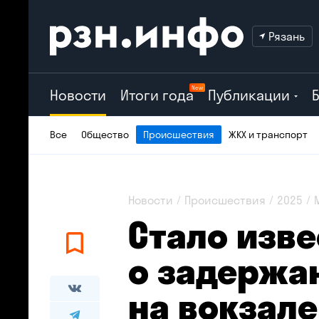
Рязань
New
Новости
Итоги года
Публикации
Все
Общество
Происшествия
ЖКХ и транспорт
Новости
Происшествия
2025
Стало изв
о задержа
на вокзале