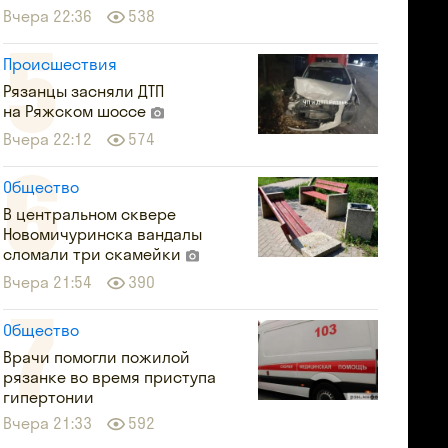
Вчера 22:36
538
Происшествия
Рязанцы засняли ДТП
на Ряжском шоссе
Вчера 22:12
574
Общество
В центральном сквере
Новомичуринска вандалы
сломали три скамейки
Вчера 21:54
390
Общество
Врачи помогли пожилой
рязанке во время приступа
гипертонии
Вчера 21:33
592