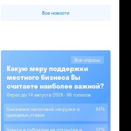
Все новости
Все опросы
Какую меру поддержки
местного бизнеса Вы
считаете наиболее важной?
Опрос до 14 августа 2026
66 голосов
Снижение налоговой нагрузки и
44%
арендных ставок
Гранты и субсидии на открытие и
12%