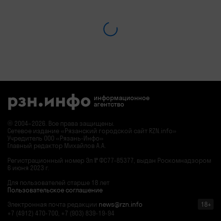
информационное
агентство
© 2004–2026. Все права защищены.
Сетевое издание «Рязанский городской сайт RZN.info»
Учредитель ООО «Рязань-Инфо»
Главный редактор Михайлов А.А.
Регистрационный номер
Эл № ФС77-85377,
выдан Роскомнадзором
6 июня 2023 г.
Для пользователей старше 18 лет
Пользовательское соглашение
Электронная почта редакции
news@rzn.info
18+
+7 (4912) 470-700, +7 (903) 839-19-94