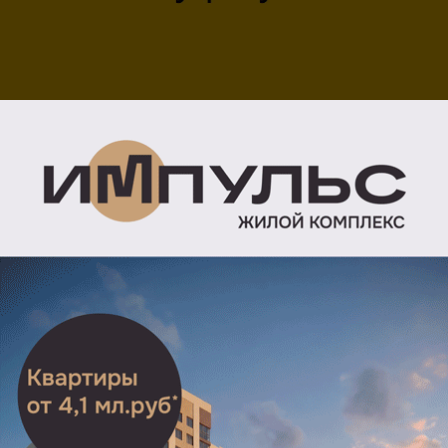
На территории Рязанской области объявили угрозу
БПЛА. Соответствующую рассылку сделала РСЧС
25 мая в 15:33.
«Внимание! Угроза атаки БПЛА на территории
Рязанской области. Не подходите к окнам. Если
Вы на улице — зайдите в ближайшее здание.
Оставайтесь в безопасном месте до сигнала „отбой“.
Единый номер вызова экстренных оперативных
служб „112“», — говорится в сообщении.