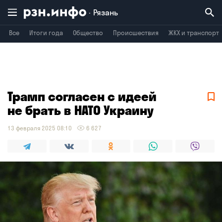
Рязань
Все
Итоги года
Общество
Происшествия
ЖКХ и транспорт
Владимир
Воронеж
Брянск
Трамп согласен с идеей
не брать в НАТО Украину
13 февраля 2025 08:10
6 627