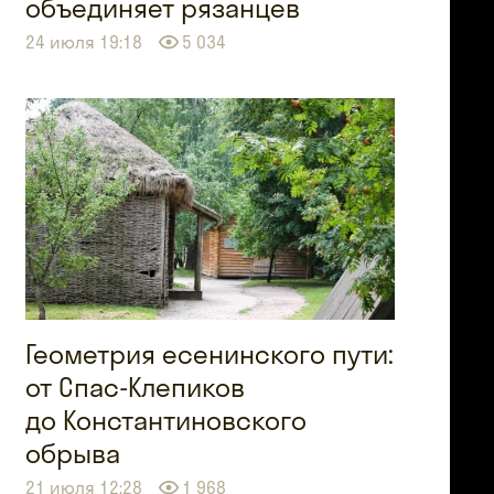
объединяет рязанцев
24 июля 19:18
5 034
Геометрия есенинского пути:
от Спас-Клепиков
до Константиновского
обрыва
21 июля 12:28
1 968