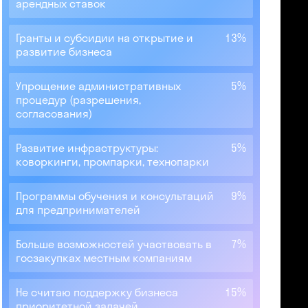
арендных ставок
Гранты и субсидии на открытие и
13%
развитие бизнеса
Упрощение административных
5%
процедур (разрешения,
согласования)
Развитие инфраструктуры:
5%
коворкинги, промпарки, технопарки
Программы обучения и консультаций
9%
для предпринимателей
Больше возможностей участвовать в
7%
госзакупках местным компаниям
Не считаю поддержку бизнеса
15%
приоритетной задачей