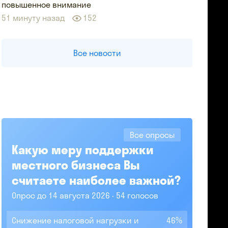
повышенное внимание
51 минуту назад
152
Все новости
Все опросы
Какую меру поддержки
местного бизнеса Вы
считаете наиболее важной?
Опрос до 14 августа 2026
54 голосов
Снижение налоговой нагрузки и
46%