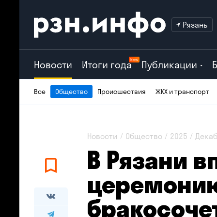
Рязань
New
Новости
Итоги года
Публикации
Все
Общество
Происшествия
ЖКХ и транспорт
Новости
Общество
2025
Дека
В Рязани 
церемони
бракосоче