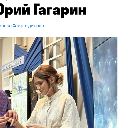
Юрий Гагарин
илена Хайретдинова