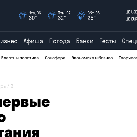
ЦБ US
Чтв, 06
Птн, 07
Сбт, 08
30°
32°
25°
ЦБ EU
Бизнес
Афиша
Погода
Банки
Тесты
Спец
Власть и политика
Соцсфера
Экономика и бизнес
Творчес
брь
3
впервые
ю
тания