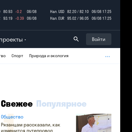
D
80.93
-0.2
06/08
Нал. USD
82.20 / 82.10
06/08 17:25
R
93.19
-0.39
06/08
Нал. EUR
95.02 / 96.05
06/08 17:25
проекты
Войти
тво
Спорт
Природа и экология
Свежее
Популярное
Общество
Рязанцам рассказали, как
изменится путепровод