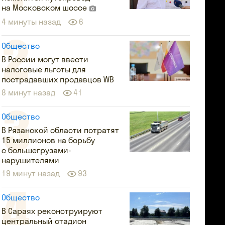
на Московском шоссе
4 минуты назад
6
Общество
В России могут ввести
налоговые льготы для
пострадавших продавцов WB
8 минут назад
41
Общество
В Рязанской области потратят
15 миллионов на борьбу
с большегрузами-
нарушителями
19 минут назад
93
Общество
В Сараях реконструируют
центральный стадион