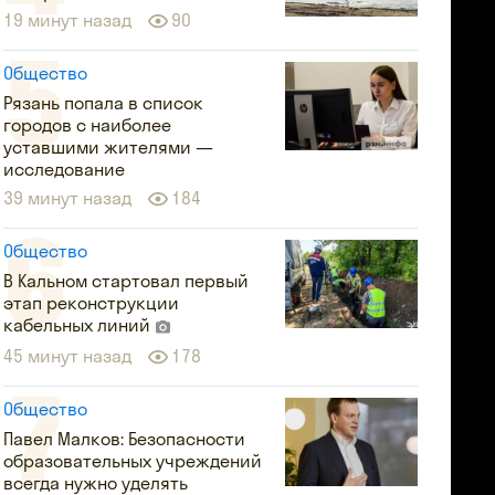
19 минут назад
90
Общество
Рязань попала в список
городов с наиболее
уставшими жителями —
исследование
39 минут назад
184
Общество
В Кальном стартовал первый
этап реконструкции
кабельных линий
45 минут назад
178
Общество
Павел Малков: Безопасности
образовательных учреждений
всегда нужно уделять