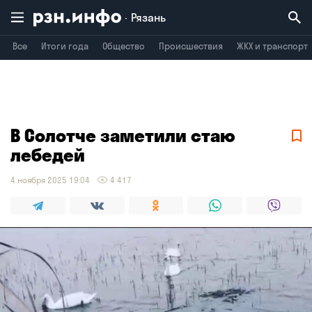
Рязань
Все
Итоги года
Общество
Происшествия
ЖКХ и транспорт
Владимир
Воронеж
Брянск
В Солотче заметили стаю
лебедей
4 ноября 2025 19:04
4 417