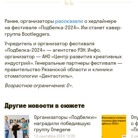
Ранее, организаторы
рассказали
о хедлайнере
на фестивале «Подбелка-2024». Им станет кавер-
группа Bootleggers.
Учредитель и организатор фестиваля
«Подбелка-2024» — агентство РЗН. Инфо,
организатор — АНО «Центр развития креативных
индустрий». Генеральные партнеры фестиваля —
правительство Рязанской области и клиники
стоматологии «Дентастиль».
Возрастное ограничение: 0+.
Другие новости в сюжете
Организаторы «Подбелки»
Оп
наградили победившую
с 
группу Onegene
«П
13 сентября 2024 10:30
3 с