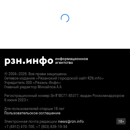
информационное
агентство
© 2004–2026. Все права защищены.
Сетевое издание «Рязанский городской сайт RZN.info»
Учредитель ООО «Рязань-Инфо»
Главный редактор Михайлов А.А.
Регистрационный номер
Эл № ФС77-85377,
выдан Роскомнадзором
6 июня 2023 г.
Для пользователей старше 18 лет
Пользовательское соглашение
Электронная почта редакции
news@rzn.info
18+
+7 (4912) 470-700, +7 (903) 839-19-94