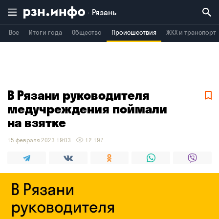
Рязань
Все
Итоги года
Общество
Происшествия
ЖКХ и транспорт
Владимир
Воронеж
Брянск
В Рязани руководителя
медучреждения поймали
на взятке
15 февраля 2023 19:03
12 197