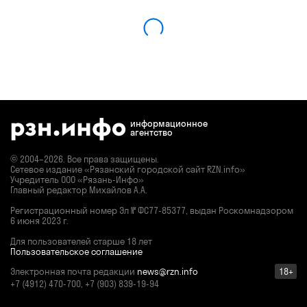
информационное
агентство
© 2004–2026. Все права защищены.
Сетевое издание «Рязанский городской сайт RZN.info»
Учредитель ООО «Рязань-Инфо»
Главный редактор Михайлов А.А.
Регистрационный номер
Эл № ФС77-85377,
выдан Роскомнадзором
6 июня 2023 г.
Для пользователей старше 18 лет
Пользовательское соглашение
Электронная почта редакции
news@rzn.info
18+
+7 (4912) 470-700, +7 (903) 839-19-94