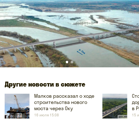
Другие новости в сюжете
Малков рассказал о ходе
Ст
строительства нового
до
моста через Оку
в 
16 июля 15:08
15 