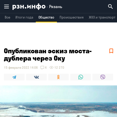
Рязань
Все
Итоги года
Общество
Происшествия
ЖКХ и транспорт
Владимир
Воронеж
Брянск
Опубликован эскиз моста-
дублера через Оку
15 февраля 2022 14:06
4
12 270