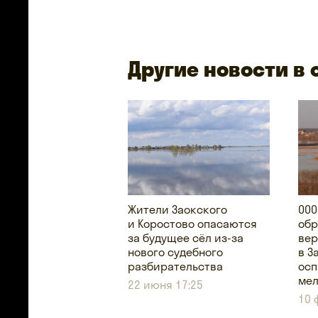
Другие новости в
Жители Заокского
ООО
и Коростово опасаются
обр
за будущее сёл из-за
вер
нового судебного
в З
разбирательства
осп
ме
22 июня 17:25
10 