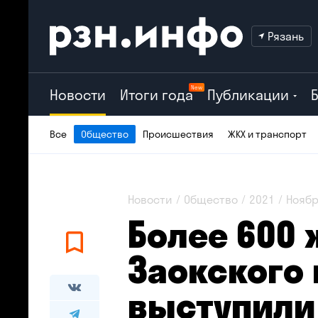
Рязань
New
Новости
Итоги года
Публикации
Все
Общество
Происшествия
ЖКХ и транспорт
Новости
Общество
2021
Ноябр
Более 600
Заокского 
выступили