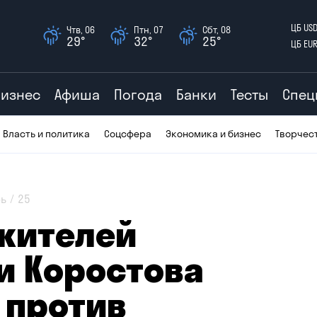
ЦБ US
Чтв, 06
Птн, 07
Сбт, 08
29°
32°
25°
ЦБ EU
Бизнес
Афиша
Погода
Банки
Тесты
Спец
Власть и политика
Соцсфера
Экономика и бизнес
Творчес
ь
25
 жителей
и Коростова
 против