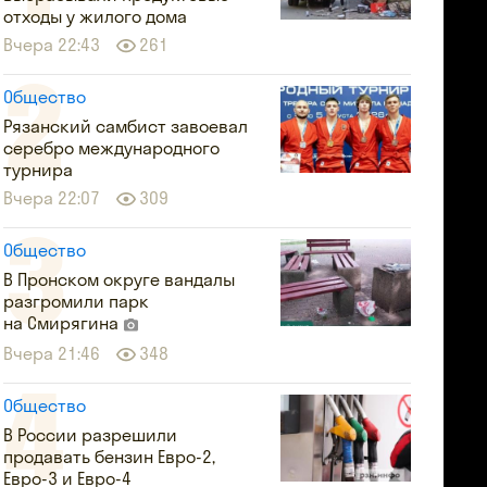
отходы у жилого дома
Вчера 22:43
261
Общество
Рязанский самбист завоевал
серебро международного
турнира
Вчера 22:07
309
Общество
В Пронском округе вандалы
разгромили парк
на Смирягина
Вчера 21:46
348
Общество
В России разрешили
продавать бензин Евро-2,
Евро-3 и Евро-4