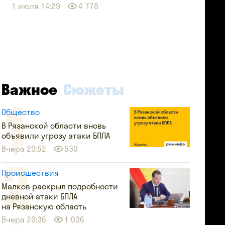
1 июля 14:29
4 778
Важное
Сюжеты
Общество
В Рязанской области вновь
объявили угрозу атаки БПЛА
Вчера 20:52
530
Происшествия
Малков раскрыл подробности
дневной атаки БПЛА
на Рязанскую область
Вчера 20:36
1 036