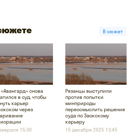
 сюжете
В сюжет
 «Авангард» снова
Рязанцы выступили
атился в суд, чтобы
против попытки
нуть карьер
минприроды
аокском через
переосмыслить решение
аривание
суда по Заокскому
лиорации
карьеру
февраля 15:30
15 декабря 2025 13:45