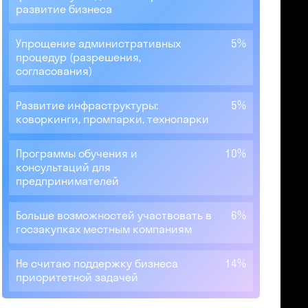
развитие бизнеса
Упрощение административных
5%
процедур (разрешения,
согласования)
Развитие инфраструктуры:
5%
коворкинги, промпарки, технопарки
Программы обучения и
10%
консультаций для
предпринимателей
Больше возможностей участвовать в
6%
госзакупках местным компаниям
Не считаю поддержку бизнеса
14%
приоритетной задачей