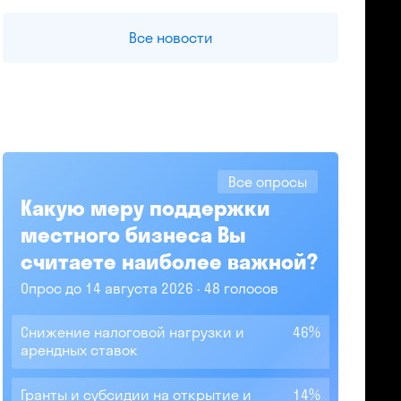
Все новости
Все опросы
Какую меру поддержки
местного бизнеса Вы
считаете наиболее важной?
Опрос до 14 августа 2026
48 голосов
Снижение налоговой нагрузки и
46%
арендных ставок
Гранты и субсидии на открытие и
14%