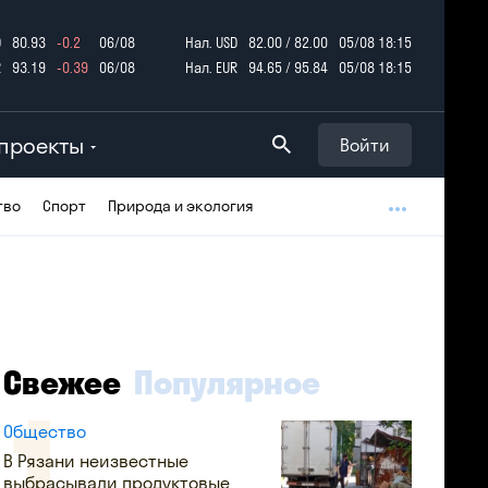
D
80.93
-0.2
06/08
Нал. USD
82.00 / 82.00
05/08 18:15
R
93.19
-0.39
06/08
Нал. EUR
94.65 / 95.84
05/08 18:15
проекты
Войти
тво
Спорт
Природа и экология
Свежее
Популярное
Общество
В Рязани неизвестные
выбрасывали продуктовые