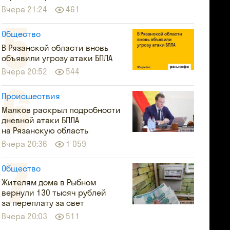
Вчера 21:24
461
Общество
В Рязанской области вновь
объявили угрозу атаки БПЛА
Вчера 20:52
544
Происшествия
Малков раскрыл подробности
дневной атаки БПЛА
на Рязанскую область
Вчера 20:36
1 059
Общество
Жителям дома в Рыбном
вернули 130 тысяч рублей
за переплату за свет
Вчера 20:03
511