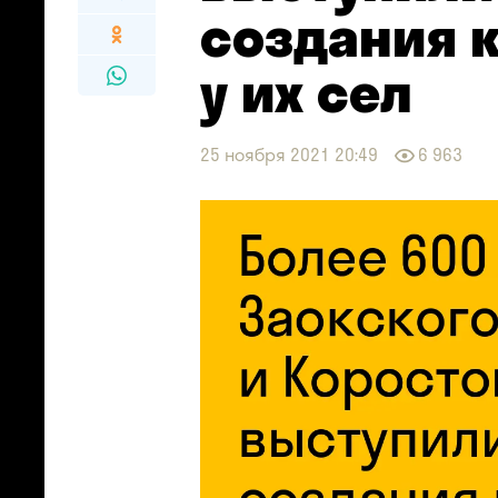
создания 
у их сел
25 ноября 2021 20:49
6 963