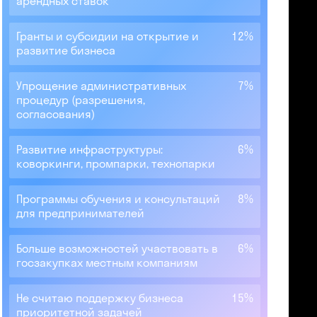
арендных ставок
Гранты и субсидии на открытие и
12%
развитие бизнеса
Упрощение административных
7%
процедур (разрешения,
согласования)
Развитие инфраструктуры:
6%
коворкинги, промпарки, технопарки
Программы обучения и консультаций
8%
для предпринимателей
Больше возможностей участвовать в
6%
госзакупках местным компаниям
Не считаю поддержку бизнеса
15%
приоритетной задачей