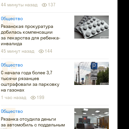
44 минуты назад
137
Общество
Рязанская прокуратура
добилась компенсации
за лекарства для ребенка-
инвалида
45 минут назад
144
Общество
С начала года более 3,7
тысячи рязанцев
оштрафовали за парковку
на газонах
1 час назад
199
Общество
Рязанка отсудила деньги
за автомобиль с поддельным