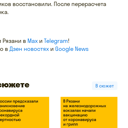
ков восстановили. После перерасчета
ка.
 Рязани в
Max
и
Telegram
!
фо в
Дзен новостях
и
Google News
 сюжете
В сюжет