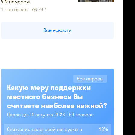
VIN-номером
1 час назад
247
Все новости
Все опросы
Какую меру поддержки
местного бизнеса Вы
считаете наиболее важной?
Опрос до 14 августа 2026
59 голосов
Снижение налоговой нагрузки и
46%