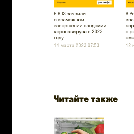
В ВОЗ заявили
В Р
о возможном
воз
завершении пандемии
кор
коронавируса в 2023
с р
году
сме
14 марта 2023 07:53
12 
Читайте также
i