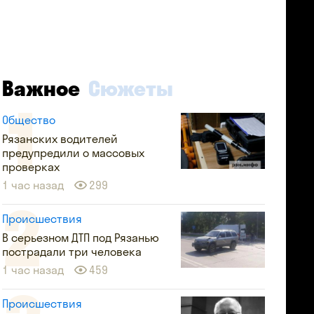
Важное
Сюжеты
Общество
Рязанских водителей
предупредили о массовых
проверках
1 час назад
299
Происшествия
В серьезном ДТП под Рязанью
пострадали три человека
1 час назад
459
Происшествия