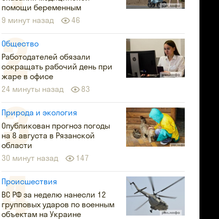
помощи беременным
9 минут назад
46
Общество
Работодателей обязали
сокращать рабочий день при
жаре в офисе
24 минуты назад
83
Природа и экология
Опубликован прогноз погоды
на 8 августа в Рязанской
области
30 минут назад
147
Происшествия
ВС РФ за неделю нанесли 12
групповых ударов по военным
объектам на Украине