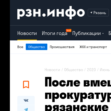
Рязань
New
Новости
Итоги года
Публикации
Все
Общество
Происшествия
ЖКХ и транспорт
Новости
Общество
2020
Июнь
После вме
прокурату
рязанские