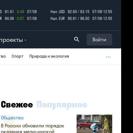
D
81.41
0.48
07/08
Нал. USD
82.60 / 83.15
07/08 12:55
R
94.06
0.87
07/08
Нал. EUR
95.61 / 96.50
07/08 12:55
проекты
Войти
тво
Спорт
Природа и экология
Свежее
Популярное
Общество
В России обновили порядок
оказания медицинской