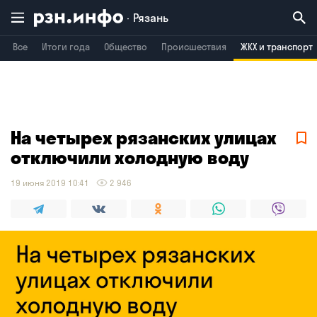
Рязань
Все
Итоги года
Общество
Происшествия
ЖКХ и транспорт
Владимир
Воронеж
Брянск
На четырех рязанских улицах
отключили холодную воду
19 июня 2019 10:41
2 946