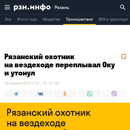
Рязань
Все
Итоги года
Общество
Происшествия
ЖКХ и транспорт
Владимир
Воронеж
Брянск
Рязанский охотник
на вездеходе переплывал Оку
и утонул
16 апреля 2018 11:51
10 184